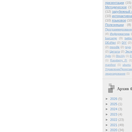
презентации
(15)
Методическое
(1
(12)
зарубежный 
(10)
интерактивна
(10)
языковое
(10
Полезняшки
(8)
Программировани
(4)
Информатика
(
barcamp
(3)
twitte
DEdNet
(2)
DIY
(2)
(2)
moodle
(2)
toys
(2)
Цитата
(2)
Эксп
Agile
(1)
Blockly
(1)
E
(1)
Raspberry Pi
(1
manifest
(1)
ubuntu
УправлениеПроектам
лицензирование
(1)
Архив б
►
2026
(5)
►
2025
(1)
►
2024
(3)
►
2023
(4)
►
2022
(23)
►
2021
(49)
►
2020
(34)