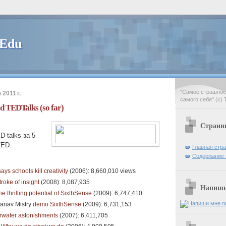
 Edu
"Самое страшное 
2011 г.
самого себя" (с) 
d TEDTalks (so far)
Страни
-talks за 5
TED
Главная стр
Содержание 
says schools kill creativity
(2006): 8,660,010 views
troke of insight
(2008): 8,087,935
Напиши 
he thrilling potential of SixthSense
(2009): 6,747,410
anav Mistry
demo SixthSense
(2009): 6,731,153
rwater astonishments
(2007): 6,411,705