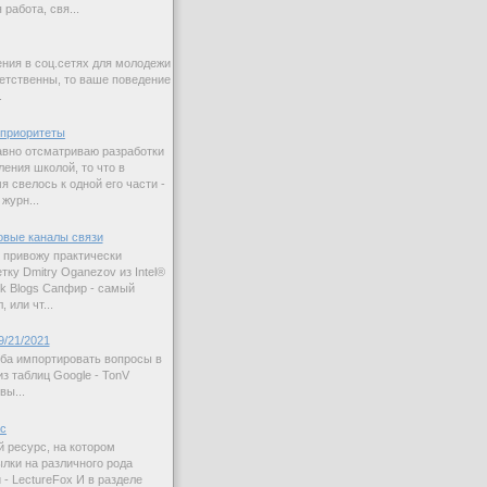
работа, свя...
ния в соц.сетях для молодежи
етственны, то ваше поведение
.
приоритеты
авно отсматриваю разработки
ления школой, то что в
 свелось к одной его части -
журн...
овые каналы связи
 привожу практически
ку Dmitry Oganezov из Intel®
rk Blogs Сапфир - самый
 или чт...
9/21/2021
ба импортировать вопросы в
з таблиц Google - TonV
вы...
ас
й ресурс, на котором
лки на различного рода
 - LectureFox И в разделе