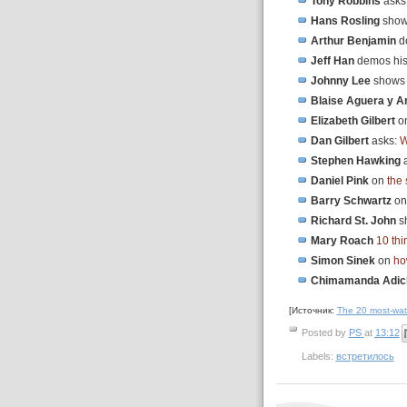
Tony Robbins
ask
Hans Rosling
sho
Arthur Benjamin
d
Jeff Han
demos hi
Johnny Lee
show
Blaise Aguera y A
Elizabeth Gilbert
o
Dan Gilbert
asks:
W
Stephen Hawking
Daniel Pink
on
the 
Barry Schwartz
o
Richard St. John
s
Mary Roach
10 thi
Simon Sinek
on
ho
Chimamanda Adic
[Источник:
The 20 most-wat
Posted by
PS
at
13:12
Labels:
встретилось