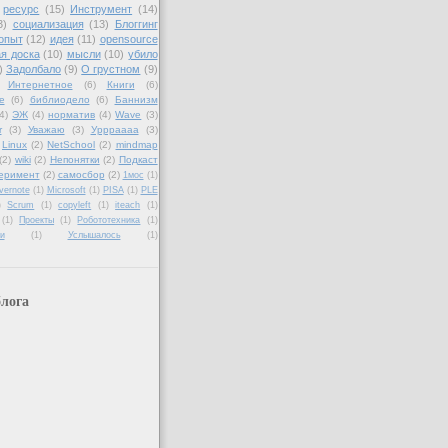
ресурс
(15)
Инструмент
(14)
3)
социализация
(13)
Блоггинг
опыт
(12)
идея
(11)
opensource
я доска
(10)
мысли
(10)
убило
)
Задолбало
(9)
О грустном
(9)
Интернетное
(6)
Книги
(6)
е
(6)
библиодело
(6)
Баннизм
4)
ЭЖ
(4)
норматив
(4)
Wave
(3)
r
(3)
Уважаю
(3)
Уррраааа
(3)
Linux
(2)
NetSchool
(2)
mindmap
(2)
wiki
(2)
Непонятки
(2)
Подкаст
еримент
(2)
самосбор
(2)
1мос
(1)
vernote
(1)
Microsoft
(1)
PISA
(1)
PLE
)
Scrum
(1)
copyleft
(1)
iteach
(1)
(1)
Проекты
(1)
Робототехника
(1)
и
(1)
Услышалось
(1)
лога