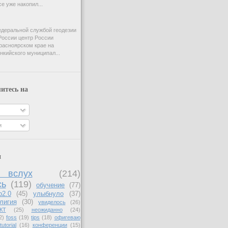
e уже накопил...
деральной службой геодезии
России центр России
расноярском крае на
нкийского муниципал...
итесь на
и
и
вслух
(214)
сь
(119)
обучение
(77)
b2.0
(45)
улыбнуло
(37)
лигия
(30)
увиделось
(26)
КТ
(25)
неожиданно
(24)
2)
foss
(19)
tips
(18)
офигеваю
tutorial
(16)
конференции
(15)