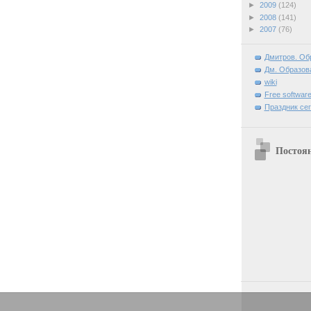
►
2009
(124)
►
2008
(141)
►
2007
(76)
Дмитров. Об
Дм. Образова
wiki
Free software
Праздник се
Постоя