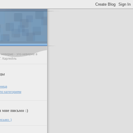
неверие - это неверие в
Т. Карлейль
цы
аница
по категориям
мне письмо :)