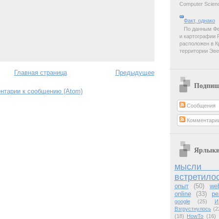
Computer Scienc
Факт, однако
По данным Фе
и картографии 
расположен в К
территории Эве
Главная страница
Предыдущее
Подпиш
нтарии к сообщению (Atom)
Сообщения
Комментари
Ярлык
мысли 
встретило
опыт
(50)
we
online
(33)
ре
google
(25)
И
Взгрустнулось
(2
(18)
HowTo
(16)