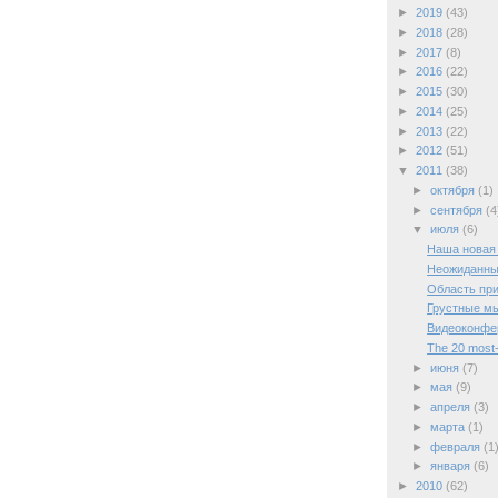
►
2019
(43)
►
2018
(28)
►
2017
(8)
►
2016
(22)
►
2015
(30)
►
2014
(25)
►
2013
(22)
►
2012
(51)
▼
2011
(38)
►
октября
(1)
►
сентября
(4
▼
июля
(6)
Наша новая
Неожиданны
Область пр
Грустные м
Видеоконфе
The 20 most-
►
июня
(7)
►
мая
(9)
►
апреля
(3)
►
марта
(1)
►
февраля
(1
►
января
(6)
►
2010
(62)