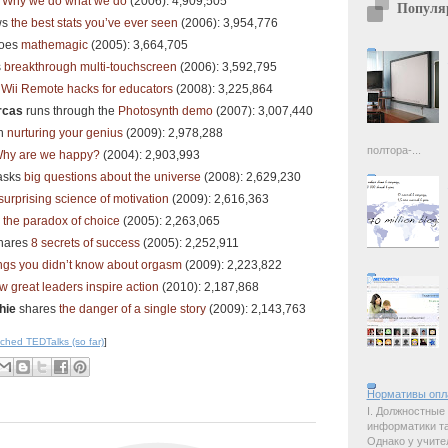
s
Why we do what we do
(2006): 4,909,505
Популя
ws
the best stats you’ve ever seen
(2006): 3,954,776
oes
mathemagic
(2005): 3,664,705
s
breakthrough multi-touchscreen
(2006): 3,592,795
s
Wii Remote hacks for educators
(2008): 3,225,864
rcas
runs through the
Photosynth demo
(2007): 3,007,440
n
nurturing your genius
(2009): 2,978,288
полтора-...
hy are we happy?
(2004): 2,903,993
asks
big questions about the universe
(2008): 2,629,230
surprising science of motivation
(2009): 2,616,363
n
the paradox of choice
(2005): 2,263,065
hares
8 secrets of success
(2005): 2,252,911
ngs you didn’t know about orgasm
(2009): 2,223,822
w great leaders inspire action
(2010): 2,187,868
hie
shares
the danger of a single story
(2009): 2,143,763
ched TEDTalks (so far)
]
Нормативы опл
I. Должностные
информатики так
Однако у учите