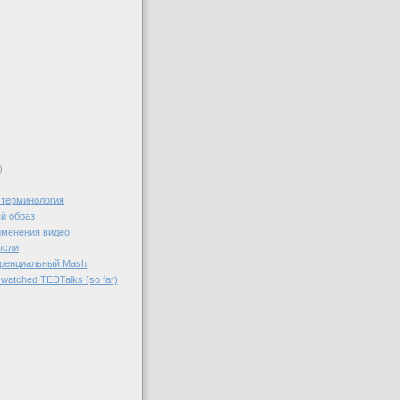
)
 терминология
й образ
именения видео
ысли
ренциальный Mash
watched TEDTalks (so far)
)