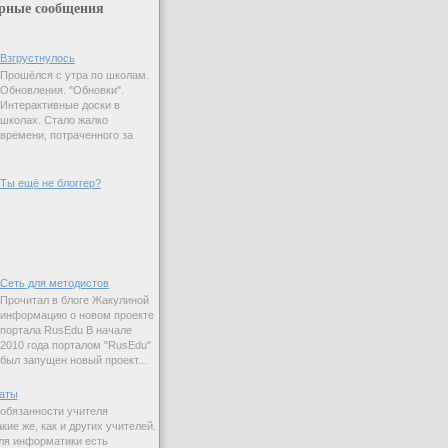
рные сообщения
Взгрустнулось
Прошёлся с утра по школам.
Обновления. "Обновки".
Интерактивные доски в
школах. Стало жалко
времени, потраченного за
Ты ещё не блоггер?
Сеть для методистов
Прочитал в блоге Жакулиной
информацию о новом проекте
портала RusEdu В начале
2010 года порталом "RusEdu"
был запущен новый проект...
аты
 обязанности учителя
ие же, как и других учителей.
ля информатики есть