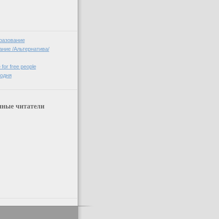
разование
ние /Альтернатива/
 for free people
годня
нные читатели