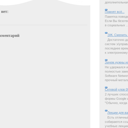
дополнительная 
 нет:
Помнят всё...
Памятка поведе
Если Вы безотв
в социальных ..
ЭЖ. Сменить 
мментарий
Достаточно д
систем э/управ
последнее время
к электронному 
Зачем нужны н
Не удержался и
полностью замет
Software Netwo
прочный металл,
Сетевой улов 0
2 лучших спосо
формы Google и
"Обычно, когда 
Лекции для в
Есть отличны
собираются ссы
учебные лекции