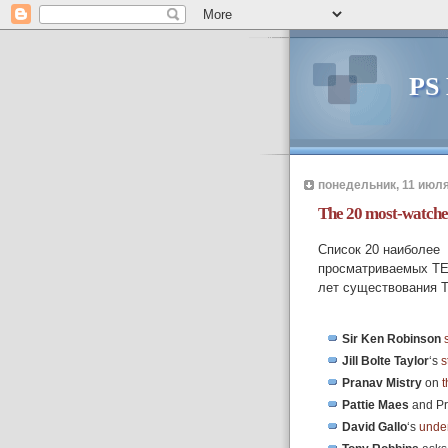
PS
понедельник, 11 июля 
The 20 most-watche
Список 20 наиболее
просматриваемых TED
лет существования 
Sir Ken Robinson
Jill Bolte Taylor
‘s
s
Pranav Mistry
on
t
Pattie Maes
and Pr
David Gallo
‘s
unde