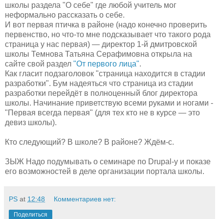
школы раздела "О себе" где любой учитель мог
неформально рассказать о себе.
И вот первая птичка в районе (надо конечно проверить
первенство, но что-то мне подсказывает что такого рода
страница у нас первая) — директор 1-й дмитровской
школы Темнова Татьяна Серафимовна открыла на
сайте свой раздел
"От первого лица"
.
Как гласит подзаголовок "страница находится в стадии
разработки". Бум надеяться что страница из стадии
разработки перейдёт в полноценный блог директора
школы. Начинание приветствую всеми руками и ногами -
"Первая всегда первая" (для тех кто не в курсе — это
девиз школы).
Кто следующий? В школе? В районе? Ждём-с.
ЗЫЖ Надо подумывать о семинаре по Drupal-у и показе
его возможностей в деле организации портала школы.
PS
at
12:48
Комментариев нет:
Поделиться