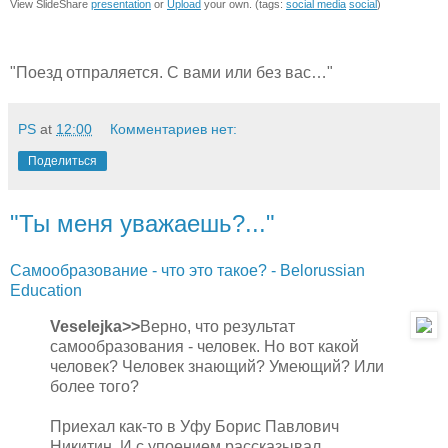
View SlideShare
presentation
or
Upload
your own. (tags:
social media
social
)
"Поезд отпраляется. С вами или без вас…"
PS
at
12:00
Комментариев нет:
Поделиться
"Ты меня уважаешь?..."
Самообразование - что это такое? - Belorussian
Education
Veselejka>>
Верно, что результат
самообразования - человек. Но вот какой
человек? Человек знающий? Умеющий? Или
более того?
Приехал как-то в Уфу Борис Павлович
Никитин. И с упоением рассказывал