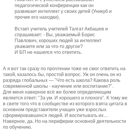
педагогической конференции как он
развивает интеллект у своих детей (Уникуб и
прочие его находки).
Встает учитель учителей Талгат Акбашев и
спрашивает: - Вы, уважаемый Борис
Павлович, хороших людей за интеллект
уважаете или за что-то другое?
И БП не нашелся что ответить.
А я вот так сразу по прочтении тоже не смог ответить на
такой, казалось бы, простой вопрос. Уж он очень он из
разряда глобальных — "Что есть школа? Какова роль
современной школы - научение или воспитание?".
Для меня наверное всё же более определяющим
является ответ: "За ум. И хорошего и плохого". К тому же
в свете того что в сообществе из которого взята цитата в
основном представители учащих уже взрослых
сформировавшихся людей. И воспитывать их…
Наверное, да. Но на периферии основной деятельности
по обучению.