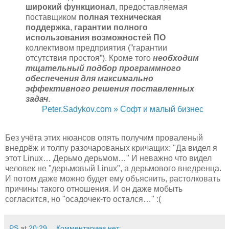
широкий функционал
, предоставляемая
поставщиком
полная техническая
поддержка
,
гарантии полного
использования возможностей ПО
коллективом предприятия (”гарантии
отсутствия простоя”). Кроме того
необходим
тщательный подбор программного
обеспечения для максимально
эффективного решения поставленных
задач
.
Peter.Sadykov.com » Софт и малый бизнес
Без учёта этих нюансов опять получим проваленый
внедрёж и толпу разочарованых кричащих: "Да видел я
этот Linux… Дерьмо дерьмом…" И неважно что видел
человек не "дерьмовый Linux", а дерьмового внедренца.
И потом даже можно будет ему объяснить, растолковать
причины такого отношения. И он даже мобыть
согласится, но "осадочек-то остался…" :(
PS
at
20:29
Комментариев нет: