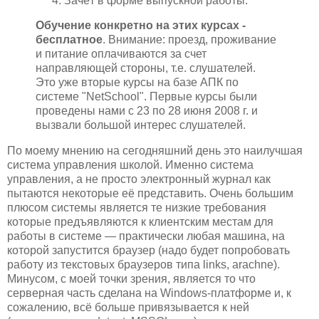
Зачёт в форме выпускной работы.
Обучение конкретно на этих курсах -
бесплатное
. Внимание: проезд, проживание
и питание оплачиваются за счет
направляющей стороны, т.е. слушателей.
Это уже вторые курсы на базе АПК по
системе "NetSchool". Первые курсы были
проведены нами с 23 по 28 июня 2008 г. и
вызвали большой интерес слушателей.
По моему мнению на сегодняшний день это наилучшая
система управления школой. Именно система
управления, а не просто электронный журнал как
пытаются некоторые её представить. Очень большим
плюсом системы является те низкие требования
которые предъявляются к клиентским местам для
работы в системе — практически любая машина, на
которой запустится браузер (надо будет попробовать
работу из текстовых браузеров типа links, arachne).
Минусом, с моей точки зрения, является то что
серверная часть сделана на Windows-платформе и, к
сожалению, всё больше привязывается к ней