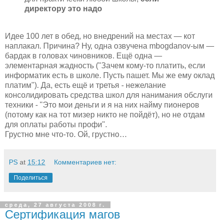
директору это надо
Идее 100 лет в обед, но внедрений на местах — кот
наплакал. Причина? Ну, одна озвучена mbogdanov-ым —
бардак в головах чиновников. Ещё одна —
элементарная жадность ("Зачем кому-то платить, если
информатик есть в школе. Пусть пашет. Мы же ему оклад
платим"). Да, есть ещё и третья - нежелание
консолидировать средства школ для нанимания обслуги
техники - "Это мои деньги и я на них найму пионеров
(потому как на тот мизер никто не пойдёт), но не отдам
для оплаты работы профи".
Грустно мне что-то. Ой, грустно…
PS
at
15:12
Комментариев нет:
Поделиться
среда, 27 августа 2008 г.
Сертификация магов