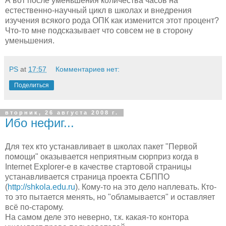
А вот после уменьшения количества часов на
естественно-научный цикл в школах и внедрения
изучения всякого рода ОПК как изменится этот процент?
Что-то мне подсказывает что совсем не в сторону
уменьшения.
PS
at
17:57
Комментариев нет:
Поделиться
вторник, 26 августа 2008 г.
Ибо нефиг...
Для тех кто устанавливает в школах пакет "Первой
помощи" оказывается неприятным сюрприз когда в
Internet Explorer-е в качестве стартовой страницы
устанавливается страница проекта СБППО
(
http://shkola.edu.ru
). Кому-то на это дело наплевать. Кто-
то это пытается менять, но "обламывается" и оставляет
всё по-старому.
На самом деле это неверно, т.к. какая-то контора