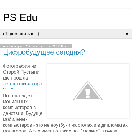
PS Edu
▼
пятница, 29 августа 2008 г.
Цифробудущее сегодня?
Фотография из
Старой Пустыни
где прошла
летняя школа про
"1:1"
Вот она идея
мобильных
компьютеров в
действии. Будуще
мобильных
компьютеров - это не ноутбуки на столах и в дипломатах
манагеров. А это именно такие вот "мелкие" в руках