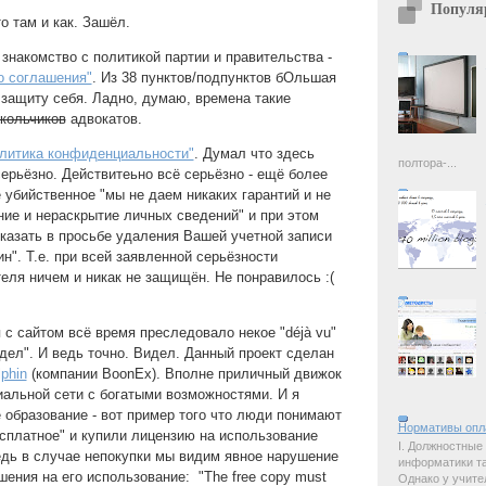
Популя
о там и как. Зашёл.
 знакомство с политикой партии и правительства -
о соглашения"
. Из 38 пунктов/подпунктов бОльшая
 защиту себя. Ладно, думаю, времена такие
кольчиков
адвокатов.
литика конфиденциальности"
. Думал что здесь
полтора-...
серьёзно. Действитеьно всё серьёзно - ещё более
е убийственное "мы не даем никаких гарантий и не
ние и нераскрытие личных сведений" и при этом
казать в просьбе удаления Вашей учетной записи
н". Т.е. при всей заявленной серьёзности
еля ничем и никак не защищён. Не понравилось :(
 с сайтом всё время преследовало некое "
déjà vu
"
видел". И ведь точно. Видел. Данный проект сделан
phin
(компании BoonEx). Вполне приличный движок
иальной сети с богатыми возможностями. И я
 образование - вот пример того что люди понимают
Нормативы опл
есплатное" и купили лицензию на использование
I. Должностные
едь в случае непокупки мы видим явное нарушение
информатики так
шения на его использование: "The free copy must
Однако у учите