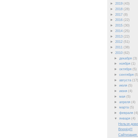
►
2019
(43)
►
2018
(28)
►
2017
(8)
►
2016
(22)
►
2015
(30)
►
2014
(25)
►
2013
(22)
►
2012
(51)
►
2011
(38)
▼
2010
(62)
►
декабря
(3)
►
ноября
(1)
►
октября
(5)
►
сентября
(5
►
августа
(17
►
июля
(5)
►
июня
(4)
►
мая
(5)
►
апреля
(4)
►
марта
(5)
►
февраля
(4
▼
января
(4)
Нельзя дове
Вперёд!!!
Сайтизация 