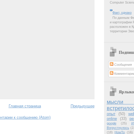
Computer Scienc
Факт, однако
По данным Фе
и картографии 
расположен в К
территории Эве
Подпиш
Сообщения
Комментари
Ярлык
мысли 
Главная страница
Предыдущее
встретило
опыт
(50)
we
нтарии к сообщению (Atom)
online
(33)
ре
google
(25)
И
Взгрустнулось
(2
(18)
HowTo
(16)