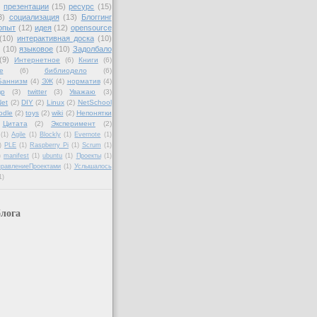
)
презентации
(15)
ресурс
(15)
3)
социализация
(13)
Блоггинг
опыт
(12)
идея
(12)
opensource
(10)
интерактивная доска
(10)
(10)
языковое
(10)
Задолбало
(9)
Интернетное
(6)
Книги
(6)
е
(6)
библиодело
(6)
Баннизм
(4)
ЭЖ
(4)
норматив
(4)
mp
(3)
twitter
(3)
Уважаю
(3)
et
(2)
DIY
(2)
Linux
(2)
NetSchool
odle
(2)
toys
(2)
wiki
(2)
Непонятки
Цитата
(2)
Эксперимент
(2)
(1)
Agile
(1)
Blockly
(1)
Evernote
(1)
)
PLE
(1)
Raspberry Pi
(1)
Scrum
(1)
)
manifest
(1)
ubuntu
(1)
Проекты
(1)
правлениеПроектами
(1)
Услышалось
1)
лога