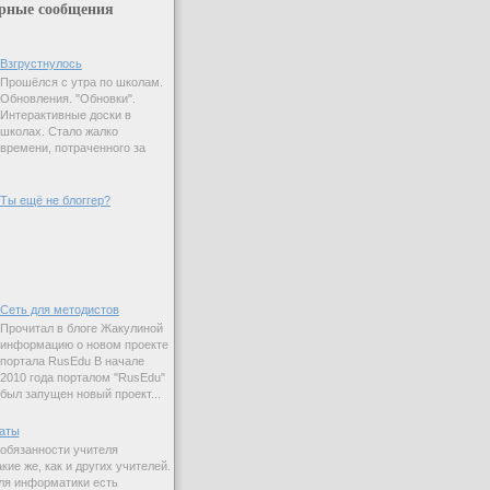
рные сообщения
Взгрустнулось
Прошёлся с утра по школам.
Обновления. "Обновки".
Интерактивные доски в
школах. Стало жалко
времени, потраченного за
Ты ещё не блоггер?
Сеть для методистов
Прочитал в блоге Жакулиной
информацию о новом проекте
портала RusEdu В начале
2010 года порталом "RusEdu"
был запущен новый проект...
аты
 обязанности учителя
ие же, как и других учителей.
ля информатики есть