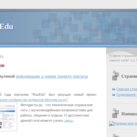
 Edu
"Самое страшное 
 г.
самого себя" (с) 
ов
Страни
акулиной
информацию о новом проекте портала
Главная стр
Содержание 
0 года порталом "RusEdu" был запущен новый проект
ьное сообщество педагогов Методисты.ру"
.
Методисты.ру - это тематическая социальная
сеть с мультимедийными возможностями для
Напиши 
работы, общения и отдыха. О достоинствах
данной сети можете узнать
здесь
.