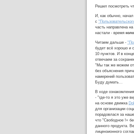
Решил посмотреть чт
И, как обычно, начал
с
"Пользовательског
часть направлена на
настали - время
коло
Читаем дальше -
"По
будет всё хорошо и 
10 пунктов. И в конц
отвечаем за сохране
"Мы так же можем от
без объяснения причи
намерений пользоват
Буду думать…
В ходе ознакомления
- "где-то я это уже 
на основе движка
Dol
для организации соц
порадовлася за наше
что "Свободное != б
данного продукта. В
лицензионного согла