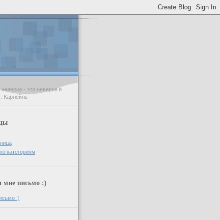
неверие - это неверие в
Т. Карлейль
цы
аница
по категориям
мне письмо :)