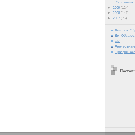
Сеть для ме
►
2009
(124)
►
2008
(141)
►
2007
(76)
Дмитров. Об
Дм. Образова
wiki
Free software
Праздник се
Постоя