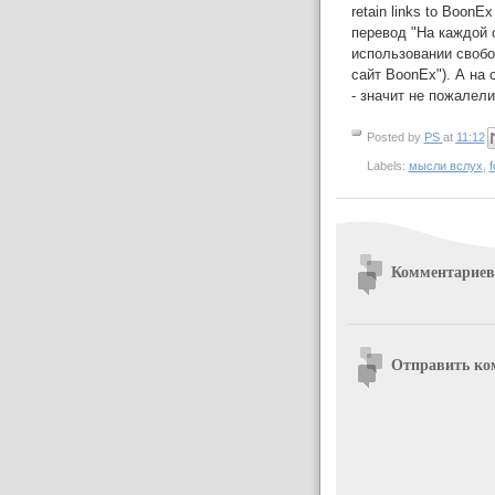
retain links to BoonE
перевод "На каждой 
использовании свобо
сайт BoonEx"). А на 
- значит не пожалел
Posted by
PS
at
11:12
Labels:
мысли вслух
,
f
Комментариев
Отправить ко