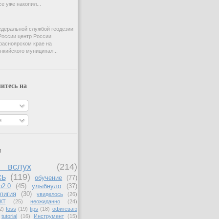
e уже накопил...
деральной службой геодезии
России центр России
расноярском крае на
нкийского муниципал...
итесь на
и
и
вслух
(214)
сь
(119)
обучение
(77)
b2.0
(45)
улыбнуло
(37)
лигия
(30)
увиделось
(26)
КТ
(25)
неожиданно
(24)
2)
foss
(19)
tips
(18)
офигеваю
tutorial
(16)
Инструмент
(15)