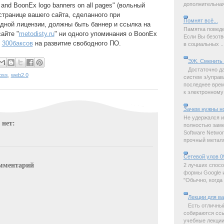
дополнительная 
x and BoonEx logo banners on all pages" (вольный
странице вашего сайта, сделанного при
Помнят всё...
дной лицензии, должны быть баннер и ссылка на
Памятка поведе
сайте "
metodisty.ru
" ни одного упоминания о BoonEx
Если Вы безотв
и
300баксов
на развитие свободного ПО.
в социальных ..
ЭЖ. Сменить 
Достаточно д
oss
,
web2.0
систем э/управ
последнее время
к электронному 
Зачем нужны н
Не удержался и
 нет:
полностью замет
Software Netwo
прочный металл,
Сетевой улов 0
мментарий
2 лучших спосо
формы Google и
"Обычно, когда 
Лекции для в
Есть отличны
собираются ссы
учебные лекции