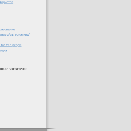
тодистов
разование
ние /Альтернатива/
 for free people
годня
нные читатели