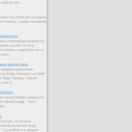
работа, свя...
ния в соц.сетях для молодежи
етственны, то ваше поведение
.
приоритеты
авно отсматриваю разработки
ления школой, то что в
 свелось к одной его части -
журн...
овые каналы связи
 привожу практически
ку Dmitry Oganezov из Intel®
rk Blogs Сапфир - самый
 или чт...
9/21/2021
ба импортировать вопросы в
з таблиц Google - TonV
вы...
ас
й ресурс, на котором
лки на различного рода
 - LectureFox И в разделе