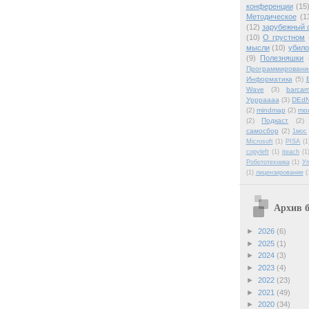
конференции
(15
Методическое
(1
(12)
зарубежный 
(10)
О грустном
мысли
(10)
убило
(9)
Полезняшки
Программировани
Информатика
(5)
Wave
(3)
barca
Уррраааа
(3)
DEdN
(2)
mindmap
(2)
mo
(2)
Подкаст
(2)
самосбор
(2)
1мос
Microsoft
(1)
PISA
(1
copyleft
(1)
iteach
(1
Робототехника
(1)
У
(1)
лицензирование
(
Архив б
►
2026
(6)
►
2025
(1)
►
2024
(3)
►
2023
(4)
►
2022
(23)
►
2021
(49)
►
2020
(34)