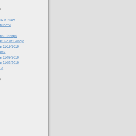
)
налитикам
вности
два Шапиро
чение от Google
в 11/19/2019
циях
в 11/09/2019
в 11/03/2019
Git
)