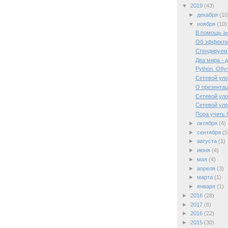
▼
2019
(43)
►
декабря
(10
▼
ноября
(10)
В помощь а
Об эффекти
Стендируем
Два мира - 
Python. Обу
Сетевой уло
О презента
Сетевой уло
Сетевой уло
Пора учить 
►
октября
(4)
►
сентября
(5
►
августа
(1)
►
июня
(4)
►
мая
(4)
►
апреля
(3)
►
марта
(1)
►
января
(1)
►
2018
(28)
►
2017
(8)
►
2016
(22)
►
2015
(30)