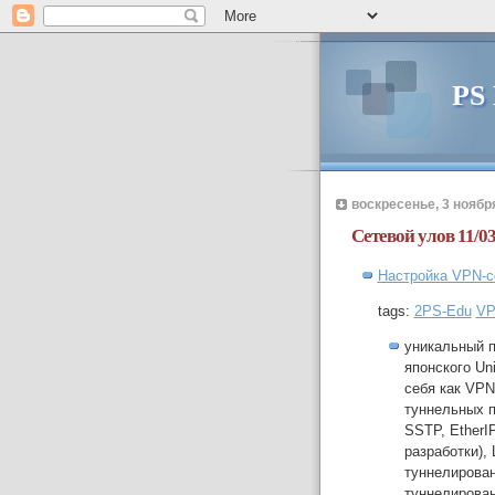
PS
воскресенье, 3 ноября
Сетевой улов 11/0
Настройка VPN-се
tags:
2PS-Edu
V
уникальный 
японского Un
себя как VPN
туннельных п
SSTP, EtherI
разработки),
туннелирова
туннелирован