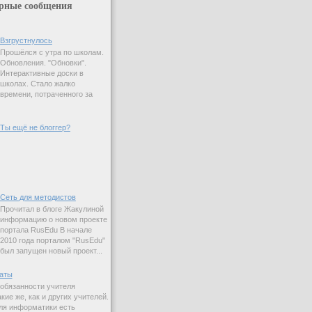
рные сообщения
Взгрустнулось
Прошёлся с утра по школам.
Обновления. "Обновки".
Интерактивные доски в
школах. Стало жалко
времени, потраченного за
Ты ещё не блоггер?
Сеть для методистов
Прочитал в блоге Жакулиной
информацию о новом проекте
портала RusEdu В начале
2010 года порталом "RusEdu"
был запущен новый проект...
аты
 обязанности учителя
ие же, как и других учителей.
ля информатики есть