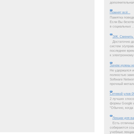
дополнительная 
Помнят всё...
Памятка поведе
Если Вы безотв
в социальных ..
ЭЖ. Сменить 
Достаточно д
систем э/управ
последнее время
к электронному 
Зачем нужны н
Не удержался и
полностью замет
Software Netwo
прочный металл,
Сетевой улов 0
2 лучших спосо
формы Google и
"Обычно, когда 
Лекции для в
Есть отличны
собираются ссы
учебные лекции