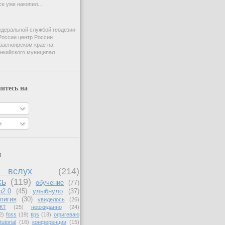
e уже накопил...
деральной службой геодезии
России центр России
расноярском крае на
нкийского муниципал...
итесь на
и
и
вслух
(214)
сь
(119)
обучение
(77)
b2.0
(45)
улыбнуло
(37)
лигия
(30)
увиделось
(26)
КТ
(25)
неожиданно
(24)
2)
foss
(19)
tips
(18)
офигеваю
tutorial
(16)
конференции
(15)