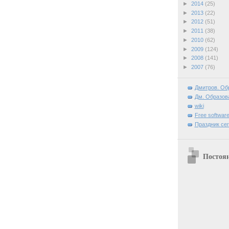
►
2014
(25)
►
2013
(22)
►
2012
(51)
►
2011
(38)
►
2010
(62)
►
2009
(124)
►
2008
(141)
►
2007
(76)
Дмитров. Об
Дм. Образова
wiki
Free software
Праздник се
Постоя