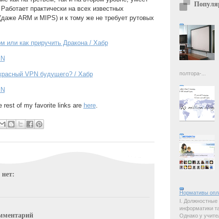
Популя
 Работает практически на всех известных
даже ARM и MIPS) и к тому же не требует рутовых
м или как приручить Дракона / Хабр
PN
полтора-...
красный VPN будущего? / Хабр
PN
e rest of my favorite links are
here
.
 нет:
Нормативы опл
I. Должностные
информатики так
мментарий
Однако у учите