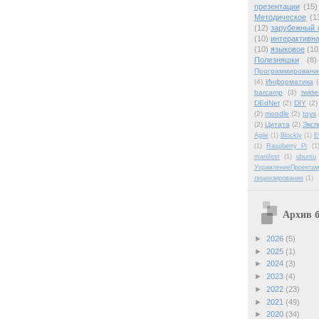
презентации
(15)
Методическое
(1
(12)
зарубежный 
(10)
интерактивна
(10)
языковое
(10
Полезняшки
(8)
Программировани
(4)
Информатика
(
barcamp
(3)
twitte
DEdNet
(2)
DIY
(2)
(2)
moodle
(2)
toys
(2)
Цитата
(2)
Эксп
Agile
(1)
Blockly
(1)
E
(1)
Raspberry Pi
(1
manifest
(1)
ubuntu
УправлениеПроектам
лицензирование
(1)
Архив б
►
2026
(5)
►
2025
(1)
►
2024
(3)
►
2023
(4)
►
2022
(23)
►
2021
(49)
►
2020
(34)