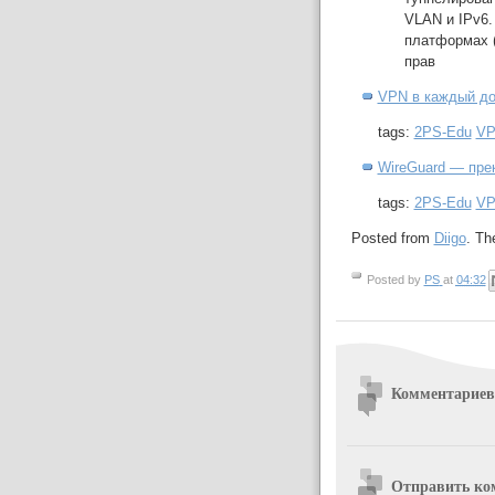
VLAN и IPv6.
платформах (
прав
VPN в каждый до
tags:
2PS-Edu
V
WireGuard — пре
tags:
2PS-Edu
V
Posted from
Diigo
. Th
Posted by
PS
at
04:32
Комментариев
Отправить ко