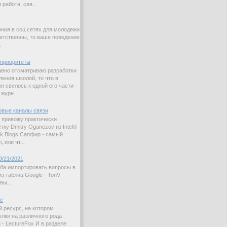
работа, свя...
ния в соц.сетях для молодежи
етственны, то ваше поведение
.
приоритеты
авно отсматриваю разработки
ления школой, то что в
 свелось к одной его части -
журн...
овые каналы связи
 привожу практически
ку Dmitry Oganezov из Intel®
rk Blogs Сапфир - самый
 или чт...
9/21/2021
ба импортировать вопросы в
з таблиц Google - TonV
вы...
ас
й ресурс, на котором
лки на различного рода
 - LectureFox И в разделе