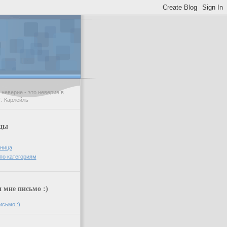
неверие - это неверие в
Т. Карлейль
цы
аница
по категориям
мне письмо :)