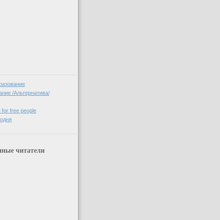
разование
ние /Альтернатива/
 for free people
годня
нные читатели