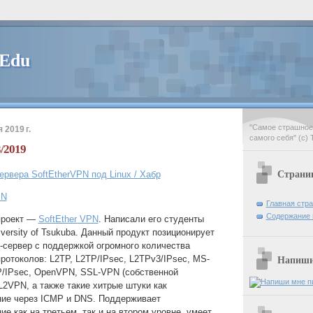
 Edu
"Самое страшное 
 2019 г.
самого себя" (с) 
3/2019
Страни
рвера SoftEtherVPN под Linux / Хабр
PN
Главная стр
Содержание 
проект —
SoftEther VPN
. Написали его студенты
iversity of Tsukuba. Данный продукт позиционирует
-сервер с поддержкой огромного количества
ротоколов: L2TP, L2TP/IPsec, L2TPv3/IPsec, MS-
Напиши 
P/IPsec, OpenVPN, SSL-VPN (собственной
 L2VPN, а также такие хитрые штуки как
ние через ICMP и DNS. Поддерживает
ие как на третьем, так и на втором уровне, умеет