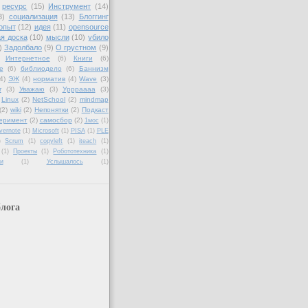
ресурс
(15)
Инструмент
(14)
3)
социализация
(13)
Блоггинг
опыт
(12)
идея
(11)
opensource
я доска
(10)
мысли
(10)
убило
)
Задолбало
(9)
О грустном
(9)
Интернетное
(6)
Книги
(6)
е
(6)
библиодело
(6)
Баннизм
4)
ЭЖ
(4)
норматив
(4)
Wave
(3)
r
(3)
Уважаю
(3)
Уррраааа
(3)
Linux
(2)
NetSchool
(2)
mindmap
(2)
wiki
(2)
Непонятки
(2)
Подкаст
еримент
(2)
самосбор
(2)
1мос
(1)
vernote
(1)
Microsoft
(1)
PISA
(1)
PLE
)
Scrum
(1)
copyleft
(1)
iteach
(1)
(1)
Проекты
(1)
Робототехника
(1)
и
(1)
Услышалось
(1)
лога