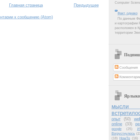
Computer Scienc
Главная страница
Предыдущее
Факт, однако
нтарии к сообщению (Atom)
По данным Фе
и картографии 
расположен в К
территории Эве
Подпиш
Сообщения
Комментари
Ярлык
мысли 
встретило
опыт
(50)
we
online
(33)
ре
google
(25)
И
Взгрустнулось
(2
(18)
HowTo
(16)