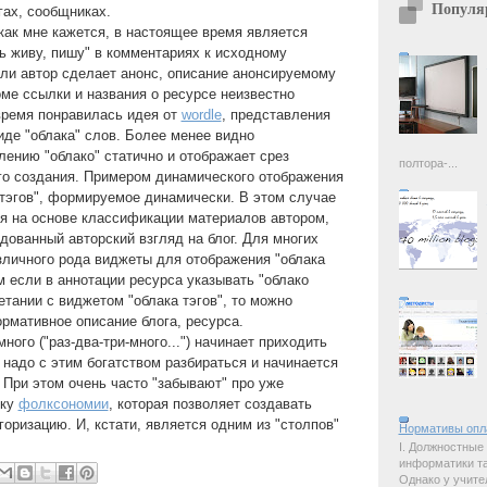
Популя
гах, сообщниках.
ак мне кажется, в настоящее время является
сь живу, пишу" в комментариях к исходному
ли автор сделает анонс, описание анонсируемому
оме ссылки и названия о ресурсе неизвестно
 время понравилась идея от
wordle
, представления
иде "облака" слов. Более менее видно
лению "облако" статично и отображает срез
полтора-...
го создания. Примером динамического отображения
 тэгов", формируемое динамически. В этом случае
я на основе классификации материалов автором,
дованный авторский взгляд на блог. Для многих
личного рода виджеты для отображения "облака
м если в аннотации ресурса указывать "облако
етании с виджетом "облака тэгов", то можно
рмативное описание блога, ресурса.
ного ("раз-два-три-много...") начинает приходить
 надо с этим богатством разбираться и начинается
 При этом очень часто "забывают" про уже
ику
фолксономии
, которая позволяет создавать
оризацию. И, кстати, является одним из "столпов"
Нормативы опл
I. Должностные
информатики так
Однако у учите