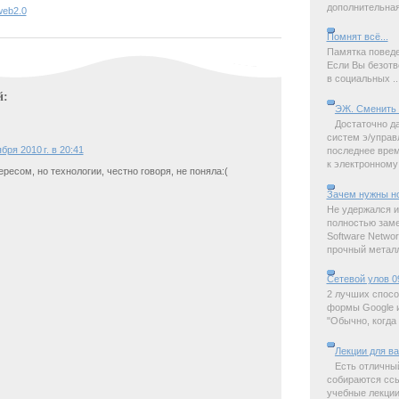
дополнительная 
web2.0
Помнят всё...
Памятка поведе
Если Вы безотв
в социальных ..
й:
ЭЖ. Сменить 
Достаточно д
систем э/управ
бря 2010 г. в 20:41
последнее время
к электронному 
ресом, но технологии, честно говоря, не поняла:(
Зачем нужны н
Не удержался и
полностью замет
Software Netwo
прочный металл,
Сетевой улов 0
2 лучших спосо
формы Google и
"Обычно, когда 
Лекции для в
Есть отличны
собираются ссы
учебные лекции