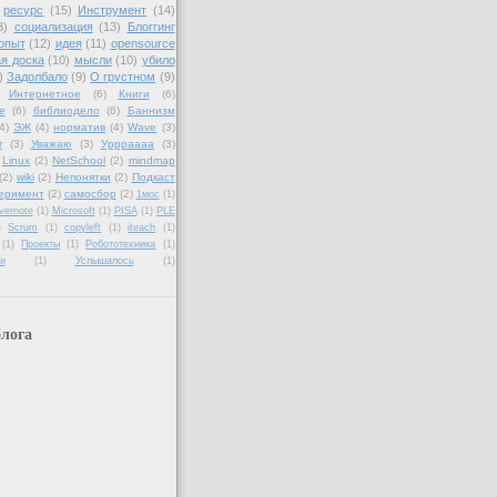
ресурс
(15)
Инструмент
(14)
3)
социализация
(13)
Блоггинг
опыт
(12)
идея
(11)
opensource
я доска
(10)
мысли
(10)
убило
)
Задолбало
(9)
О грустном
(9)
Интернетное
(6)
Книги
(6)
е
(6)
библиодело
(6)
Баннизм
4)
ЭЖ
(4)
норматив
(4)
Wave
(3)
r
(3)
Уважаю
(3)
Уррраааа
(3)
Linux
(2)
NetSchool
(2)
mindmap
(2)
wiki
(2)
Непонятки
(2)
Подкаст
еримент
(2)
самосбор
(2)
1мос
(1)
vernote
(1)
Microsoft
(1)
PISA
(1)
PLE
)
Scrum
(1)
copyleft
(1)
iteach
(1)
(1)
Проекты
(1)
Робототехника
(1)
и
(1)
Услышалось
(1)
лога