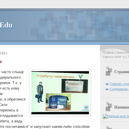
 Edu
"Самое страшное 
10 г.
самого себя" (с) 
е
Страни
я часто слышу
едерального
овня. Т.к. у
Главная стр
 есть кому
Содержание 
ем
м, а обратимся
Сети.
Напиши 
перепись в
 оглядывается
ебята, а ведь
йте посчитаемся" и запускает каким-либо способом