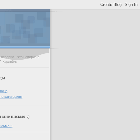
неверие - это неверие в
Т. Карлейль
цы
аница
по категориям
мне письмо :)