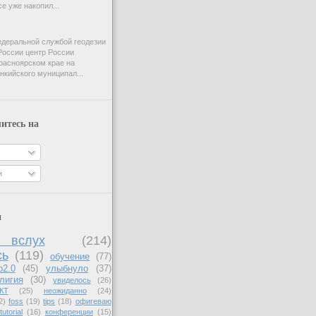
e уже накопил...
деральной службой геодезии
России центр России
расноярском крае на
нкийского муниципал...
итесь на
и
и
вслух
(214)
сь
(119)
обучение
(77)
b2.0
(45)
улыбнуло
(37)
лигия
(30)
увиделось
(26)
КТ
(25)
неожиданно
(24)
2)
foss
(19)
tips
(18)
офигеваю
tutorial
(16)
конференции
(15)