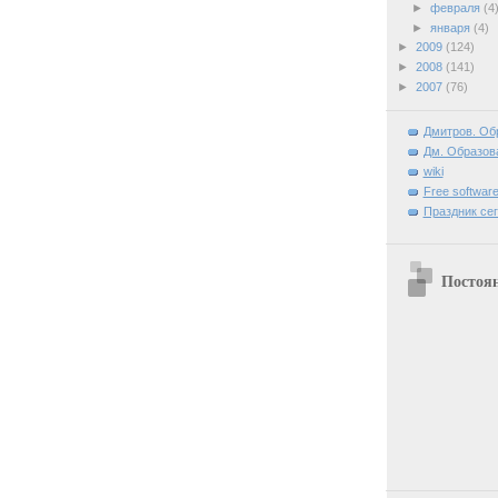
►
февраля
(4
►
января
(4)
►
2009
(124)
►
2008
(141)
►
2007
(76)
Дмитров. Об
Дм. Образова
wiki
Free software
Праздник се
Постоя