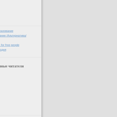
)
разование
ние /Альтернатива/
 for free people
годня
нные читатели