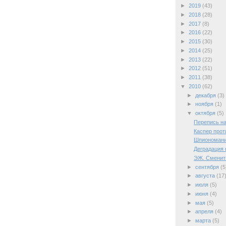
►
2019
(43)
►
2018
(28)
►
2017
(8)
►
2016
(22)
►
2015
(30)
►
2014
(25)
►
2013
(22)
►
2012
(51)
►
2011
(38)
▼
2010
(62)
►
декабря
(3)
►
ноября
(1)
▼
октября
(5)
Перепись н
Каспер прот
Шпиономан
Деградация 
ЭЖ. Сменит
►
сентября
(5
►
августа
(17
►
июля
(5)
►
июня
(4)
►
мая
(5)
►
апреля
(4)
►
марта
(5)