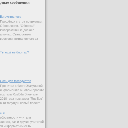
рные сообщения
Взгрустнулось
Прошёлся с утра по школам.
Обновления. "Обновки".
Интерактивные доски в
школах. Стало жалко
времени, потраченного за
Ты ещё не блоггер?
Сеть для методистов
Прочитал в блоге Жакулиной
информацию о новом проекте
портала RusEdu В начале
2010 года порталом "RusEdu"
был запущен новый проект...
аты
 обязанности учителя
ие же, как и других учителей.
ля информатики есть