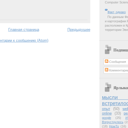
Computer Scienc
Факт, однако
По данным Фе
и картографии 
расположен в К
Главная страница
Предыдущее
территории Эве
нтарии к сообщению (Atom)
Подпиш
Сообщения
Комментари
Ярлык
мысли 
встретило
опыт
(50)
we
online
(33)
ре
google
(25)
И
Взгрустнулось
(2
(18)
HowTo
(16)