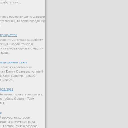
работа, свя...
ния в соц.сетях для молодежи
етственны, то ваше поведение
.
приоритеты
авно отсматриваю разработки
ления школой, то что в
 свелось к одной его части -
журн...
овые каналы связи
 привожу практически
ку Dmitry Oganezov из Intel®
rk Blogs Сапфир - самый
 или чт...
9/21/2021
ба импортировать вопросы в
з таблиц Google - TonV
вы...
ас
й ресурс, на котором
лки на различного рода
 - LectureFox И в разделе