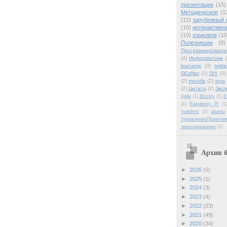
презентации
(15)
Методическое
(1
(12)
зарубежный 
(10)
интерактивна
(10)
языковое
(10
Полезняшки
(8)
Программировани
(4)
Информатика
(
barcamp
(3)
twitte
DEdNet
(2)
DIY
(2)
(2)
moodle
(2)
toys
(2)
Цитата
(2)
Эксп
Agile
(1)
Blockly
(1)
E
(1)
Raspberry Pi
(1
manifest
(1)
ubuntu
УправлениеПроектам
лицензирование
(1)
Архив б
►
2026
(5)
►
2025
(1)
►
2024
(3)
►
2023
(4)
►
2022
(23)
►
2021
(49)
►
2020
(34)