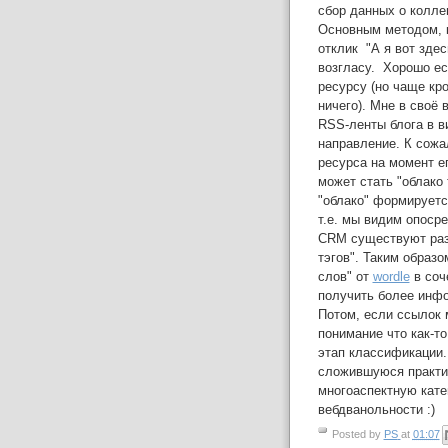
сбор данных о колле
Основным методом, к
отклик "А я вот зде
возгласу. Хорошо ес
ресурсу (но чаще кр
ничего). Мне в своё
RSS-ленты блога в в
направление. К сожа
ресурса на момент е
может стать "облако
"облако" формируетс
т.е. мы видим опосре
CRM существуют раз
тэгов". Таким образо
слов" от
wordle
в соч
получить более инфо
Потом, если ссылок м
понимание что как-то
этап классификации.
сложившуюся практ
многоаспектную катег
вебдванольности :)
Posted by
PS
at
01:07