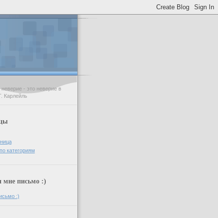
неверие - это неверие в
Т. Карлейль
цы
аница
по категориям
мне письмо :)