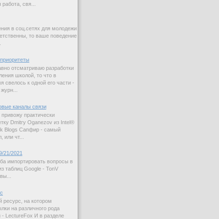
работа, свя...
ния в соц.сетях для молодежи
етственны, то ваше поведение
.
приоритеты
авно отсматриваю разработки
ления школой, то что в
 свелось к одной его части -
журн...
овые каналы связи
 привожу практически
ку Dmitry Oganezov из Intel®
rk Blogs Сапфир - самый
 или чт...
9/21/2021
ба импортировать вопросы в
з таблиц Google - TonV
вы...
ас
й ресурс, на котором
лки на различного рода
 - LectureFox И в разделе