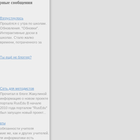
рные сообщения
Взгрустнулось
Прошёлся с утра по школам.
Обновления. "Обновки".
Интерактивные доски в
школах. Стало жалко
времени, потраченного за
Ты ещё не блоггер?
Сеть для методистов
Прочитал в блоге Жакулиной
информацию о новом проекте
портала RusEdu В начале
2010 года порталом "RusEdu"
был запущен новый проект...
аты
 обязанности учителя
ие же, как и других учителей.
ля информатики есть