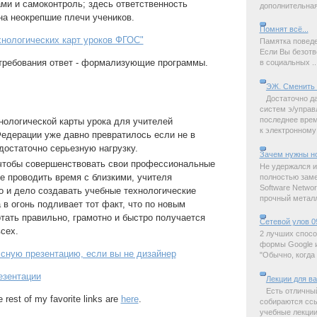
ми и самоконтроль; здесь ответственность
дополнительная 
на неокрепшие плечи учеников.
Помнят всё...
хнологических карт уроков ФГОС"
Памятка поведе
Если Вы безотв
ребования ответ - формализующие программы.
в социальных ..
ЭЖ. Сменить 
Достаточно д
систем э/управ
последнее время
нологической карты урока для учителей
к электронному 
едерации уже давно превратилось если не в
 достаточно серьезную нагрузку.
Зачем нужны н
 чтобы совершенствовать свои профессиональные
Не удержался и
е проводить время с близкими, учителя
полностью замет
Software Netwo
 и дело создавать учебные технологические
прочный металл,
 в огонь подливает тот факт, что по новым
ать правильно, грамотно и быстро получается
Сетевой улов 0
всех.
2 лучших спосо
формы Google и
ссную презентацию, если вы не дизайнер
"Обычно, когда 
езентации
Лекции для в
Есть отличны
e rest of my favorite links are
here
.
собираются ссы
учебные лекции