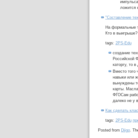
импульса
ложится 
"Составление те
На формальные т
Кто в выигрыше?
tags:
2PS-Edu
создание тех
Российской Ф
каторгу, то в
Вместо того
навыки или ж
вынуждены то
карты. Масла
ФГОСам работ
далеко не у 
Как сделать кла
tags:
2PS-Edu
пр
Posted from
Diigo
. Th