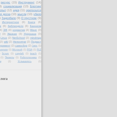
ресурс
(15)
Инструмент
(14)
3)
социализация
(13)
Блоггинг
опыт
(12)
идея
(11)
opensource
я доска
(10)
мысли
(10)
убило
)
Задолбало
(9)
О грустном
(9)
Интернетное
(6)
Книги
(6)
е
(6)
библиодело
(6)
Баннизм
4)
ЭЖ
(4)
норматив
(4)
Wave
(3)
r
(3)
Уважаю
(3)
Уррраааа
(3)
Linux
(2)
NetSchool
(2)
mindmap
(2)
wiki
(2)
Непонятки
(2)
Подкаст
еримент
(2)
самосбор
(2)
1мос
(1)
vernote
(1)
Microsoft
(1)
PISA
(1)
PLE
)
Scrum
(1)
copyleft
(1)
iteach
(1)
(1)
Проекты
(1)
Робототехника
(1)
и
(1)
Услышалось
(1)
лога