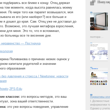
Популя
ми подбираясь все ближе к концу. Отец держал
 на том моменте, когда высота равнялась моему
 меня. По мере того как парапет возвышался, моя
зывала из его (или наоборот?) все больше и
м я дошел до края. Сам. Отец уже не доставал до
его. Возможно, это лучшая метафора взросления,
ени для меня. Это то, что я вспоминал,
из больницы все те весенние дни.
полтора-...
 неравенство — Постнаука
ихология
ерина Поливанова о причинах низких оценок у
урном капитале родителей и значении
ого образования
 без давления и стресса / Newtonew: новости
ания
howto
2PS-Edu
ние классом:
это вопросы методов, это ваш
Нормативы опл
I. Должностные
итуал, зона вашей ответственности.
информатики так
ина:
это уже вопросы поведения, управление
Однако у учите