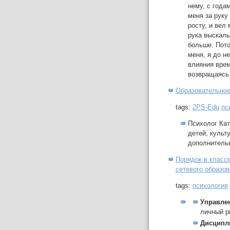
нему, с года
меня за руку
росту, и вел
рука выскаль
больше. Пото
меня, я до н
влияния врем
возвращаясь 
Образовательное
tags:
2PS-Edu
пс
Психолог Кат
детей, культ
дополнительн
Порядок в классе
сетевого образов
tags:
психология
Управле
личный р
Дисципл