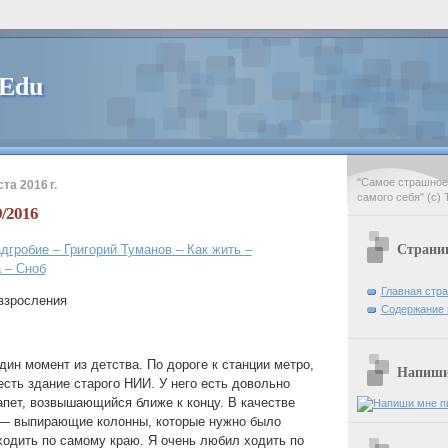
 Edu
"Самое страшное 
та 2016 г.
самого себя" (с) 
9/2016
Страни
гробие – Григорий Туманов – Как жить –
 – Сноб
Главная стр
взросления
Содержание 
дин момент из детства. По дороге к станции метро,
Напиши 
 есть здание старого НИИ. У него есть довольно
пет, возвышающийся ближе к концу. В качестве
 — выпирающие колонны, которые нужно было
ходить по самому краю. Я очень любил ходить по