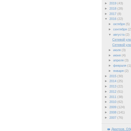
►
2019
(43)
►
2018
(28)
►
2017
(8)
▼
2016
(22)
►
октября
(5)
►
сентября
(2
▼
августа
(2)
Сетевой уло
Сетевой уло
►
июля
(3)
►
июня
(4)
►
апреля
(3)
►
февраля
(1
►
января
(2)
►
2015
(30)
►
2014
(25)
►
2013
(22)
►
2012
(51)
►
2011
(38)
►
2010
(62)
►
2009
(124)
►
2008
(141)
►
2007
(76)
Дмитров. Об