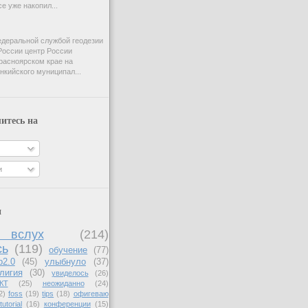
e уже накопил...
деральной службой геодезии
России центр России
расноярском крае на
нкийского муниципал...
итесь на
и
и
вслух
(214)
сь
(119)
обучение
(77)
b2.0
(45)
улыбнуло
(37)
лигия
(30)
увиделось
(26)
КТ
(25)
неожиданно
(24)
2)
foss
(19)
tips
(18)
офигеваю
tutorial
(16)
конференции
(15)