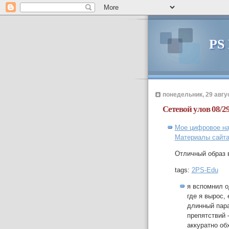
PS
понедельник, 29 авгус
Сетевой улов 08/2
Мое цифровое над
Материалы сайта
Отличный образ 
tags:
2PS-Edu
я вспомнил о
где я вырос,
длинный пара
препятствий
аккуратно об