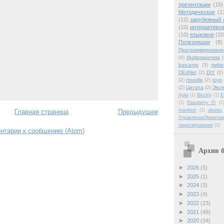
презентации
(15)
Методическое
(1
(12)
зарубежный 
(10)
интерактивна
(10)
языковое
(10
Полезняшки
(8)
Программировани
(4)
Информатика
(
barcamp
(3)
twitte
DEdNet
(2)
DIY
(2)
(2)
moodle
(2)
toys
(2)
Цитата
(2)
Эксп
Agile
(1)
Blockly
(1)
E
(1)
Raspberry Pi
(1
manifest
(1)
ubuntu
Главная страница
Предыдущее
УправлениеПроектам
лицензирование
(1)
нтарии к сообщению (Atom)
Архив б
►
2026
(5)
►
2025
(1)
►
2024
(3)
►
2023
(4)
►
2022
(23)
►
2021
(49)
►
2020
(34)