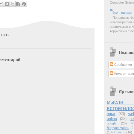
Computer Scienc
Факт, однако
По данным Фе
и картографии 
расположен в К
территории Эве
 нет:
Подпиш
мментарий
Сообщения
Комментари
Ярлык
мысли 
встретило
опыт
(50)
we
online
(33)
ре
google
(25)
И
Взгрустнулось
(2
(18)
HowTo
(16)