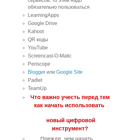
сервисов, то этим надо
обязательно пользоваться
LearningApps
Google Drive
Kahoot
QR коды
YouTube
Screenсast-O-Matic
Periscope
Blogger
или
Google Site
Padlet
TeamUp
Что важно учесть перед тем
как начать использовать
новый цифровой
инструмент?
Прежде, чем начать