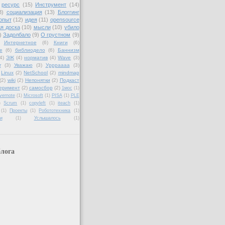
ресурс
(15)
Инструмент
(14)
3)
социализация
(13)
Блоггинг
опыт
(12)
идея
(11)
opensource
я доска
(10)
мысли
(10)
убило
)
Задолбало
(9)
О грустном
(9)
Интернетное
(6)
Книги
(6)
е
(6)
библиодело
(6)
Баннизм
4)
ЭЖ
(4)
норматив
(4)
Wave
(3)
r
(3)
Уважаю
(3)
Уррраааа
(3)
Linux
(2)
NetSchool
(2)
mindmap
(2)
wiki
(2)
Непонятки
(2)
Подкаст
еримент
(2)
самосбор
(2)
1мос
(1)
vernote
(1)
Microsoft
(1)
PISA
(1)
PLE
)
Scrum
(1)
copyleft
(1)
iteach
(1)
(1)
Проекты
(1)
Робототехника
(1)
и
(1)
Услышалось
(1)
лога