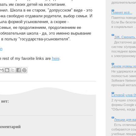
дополнительная 
ать им своих детей на воспитание.
очнил. Школа в ее старом, "допрусском" виде - это
Помнят всё...
нка свободно отдавали родители, выбор семьи. И
Памятка поведе
ыла формой усыновления, а скорее -
Если Вы безотв
в социальных ..
семьи, ее продолжением, продолжением ее
 обязательная школа - да, это именно вырывание
ЭЖ. Сменить 
 в пользу "государства-усыновителя".
Достаточно д
систем э/управ
on
последнее время
к электронному 
e rest of my favorite links are
here
.
Зачем нужны н
Не удержался и
полностью замет
Software Netwo
прочный металл,
Сетевой улов 0
2 лучших спосо
 нет:
формы Google и
"Обычно, когда 
Лекции для в
Есть отличны
мментарий
собираются ссы
учебные лекции