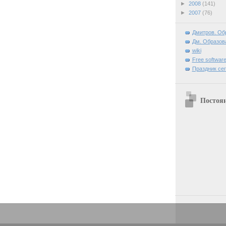
►
2008
(141)
►
2007
(76)
Дмитров. Об
Дм. Образова
wiki
Free software
Праздник се
Постоя