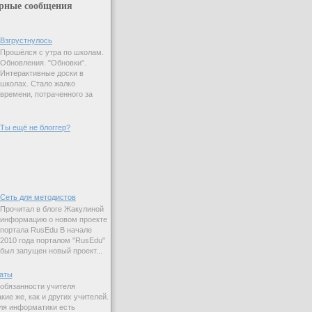
рные сообщения
Взгрустнулось
Прошёлся с утра по школам.
Обновления. "Обновки".
Интерактивные доски в
школах. Стало жалко
времени, потраченного за
Ты ещё не блоггер?
Сеть для методистов
Прочитал в блоге Жакулиной
информацию о новом проекте
портала RusEdu В начале
2010 года порталом "RusEdu"
был запущен новый проект...
аты
 обязанности учителя
ие же, как и других учителей.
ля информатики есть