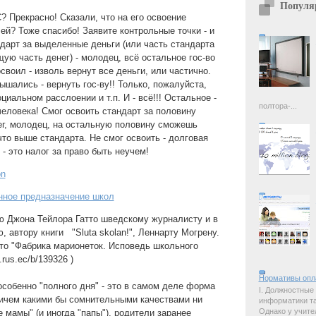
Популя
 Прекрасно! Сказали, что на его освоение
й? Тоже спасибо! Заявите контрольные точки - и
дарт за выделенные деньги (или часть стандарта
ую часть денег) - молодец, всё остальное гос-во
освоил - изволь вернут все деньги, или частично.
ышались - вернуть гос-ву!! Только, пожалуйста,
циальном расслоении и т.п. И - всё!!! Остальное -
полтора-...
человека! Смог освоить стандарт за половину
г, молодец, на остальную половину сможешь
что выше стандарта. Не смог освоить - долговая
 - это налог за право быть неучем!
on
инное предназначение школ
ю Джона Тейлора Гатто шведскому журналисту и в
 автору книги "Sluta skolan!", Леннарту Могрену.
тто "Фабрика марионеток. Исповедь школьного
b.rus.ec/b/139326 )
Нормативы опл
особенно "полного дня" - это в самом деле форма
I. Должностные
ичем какими бы сомнительными качествами ни
информатики так
Однако у учите
 мамы" (и иногда "папы"), родители заранее