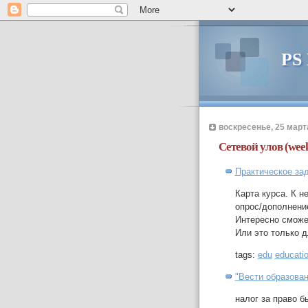
PS
воскресенье, 25 марта
Сетевой улов (week
Практическое зад
Карта курса. К н
опрос/дополнени
Интересно сможе
Или это только 
tags:
edu
educati
"Вести образован
налог за право б