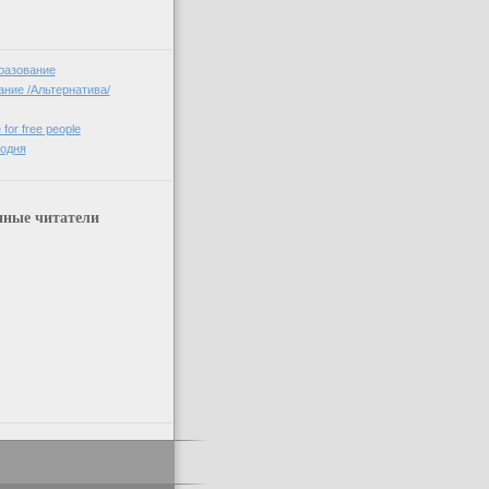
разование
ние /Альтернатива/
 for free people
годня
нные читатели