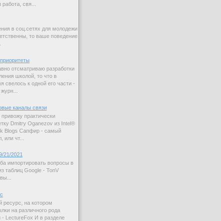
работа, свя...
ния в соц.сетях для молодежи
етственны, то ваше поведение
.
приоритеты
авно отсматриваю разработки
ления школой, то что в
 свелось к одной его части -
журн...
овые каналы связи
 привожу практически
ку Dmitry Oganezov из Intel®
rk Blogs Сапфир - самый
 или чт...
9/21/2021
ба импортировать вопросы в
з таблиц Google - TonV
вы...
ас
й ресурс, на котором
лки на различного рода
 - LectureFox И в разделе