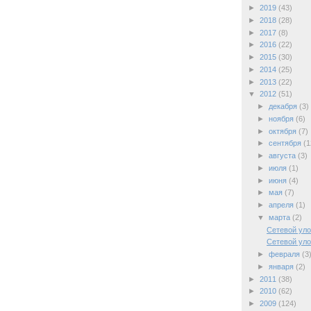
►
2019
(43)
►
2018
(28)
►
2017
(8)
►
2016
(22)
►
2015
(30)
►
2014
(25)
►
2013
(22)
▼
2012
(51)
►
декабря
(3)
►
ноября
(6)
►
октября
(7)
►
сентября
(1
►
августа
(3)
►
июля
(1)
►
июня
(4)
►
мая
(7)
►
апреля
(1)
▼
марта
(2)
Сетевой уло
Сетевой уло
►
февраля
(3
►
января
(2)
►
2011
(38)
►
2010
(62)
►
2009
(124)