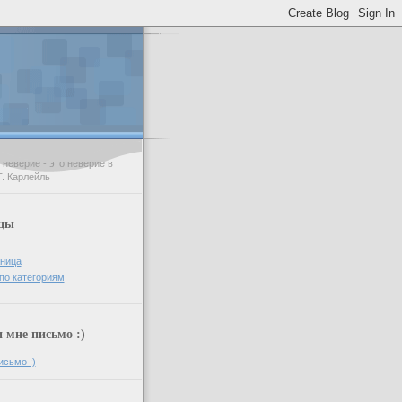
неверие - это неверие в
Т. Карлейль
цы
аница
по категориям
мне письмо :)