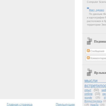
Computer Scienc
Факт, однако
По данным Фе
и картографии 
расположен в К
территории Эве
Подпиш
Сообщения
Комментари
Ярлык
мысли 
встретило
опыт
(50)
we
online
(33)
ре
google
(25)
И
Взгрустнулось
(2
Главная страница
Предыдущее
(18)
HowTo
(16)