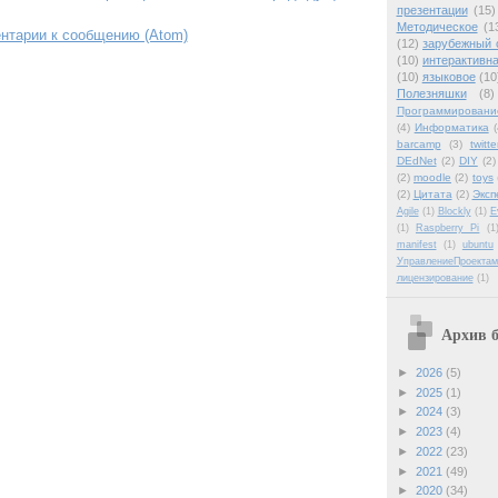
презентации
(15)
Методическое
(1
нтарии к сообщению (Atom)
(12)
зарубежный 
(10)
интерактивна
(10)
языковое
(10
Полезняшки
(8)
Программировани
(4)
Информатика
(
barcamp
(3)
twitte
DEdNet
(2)
DIY
(2)
(2)
moodle
(2)
toys
(2)
Цитата
(2)
Эксп
Agile
(1)
Blockly
(1)
E
(1)
Raspberry Pi
(1
manifest
(1)
ubuntu
УправлениеПроектам
лицензирование
(1)
Архив б
►
2026
(5)
►
2025
(1)
►
2024
(3)
►
2023
(4)
►
2022
(23)
►
2021
(49)
►
2020
(34)