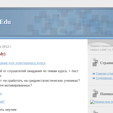
 Edu
"Самое страшное 
 2012 г.
самого себя" (с) 
ly)
Страни
ание для электронного курса
ей от слушателей ожидания по темам курса. + пост
Главная стр
е
Содержание 
т ли сработать на среднестатистических учениках?
для мотивированных?
on
Напиши 
ия"
ыть неучем