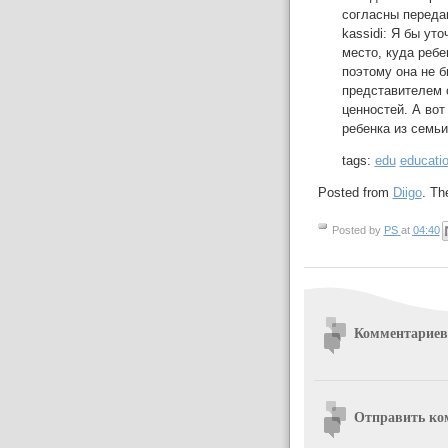
согласны передав
kassidi: Я бы ут
место, куда ребе
поэтому она не б
представителем 
ценностей. А вот
ребенка из семьи
tags:
edu
educati
Posted from
Diigo
. Th
Posted by
PS
at
04:40
Комментариев
Отправить ко