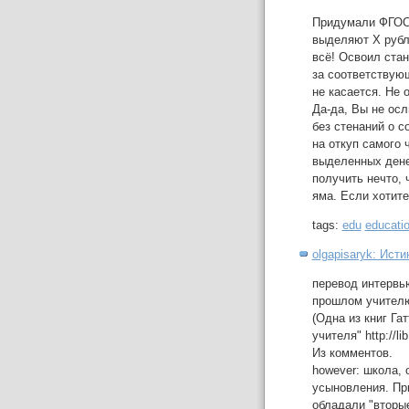
Придумали ФГОС?
выделяют Х рубле
всё! Освоил стан
за соответствующ
не касается. Не 
Да-да, Вы не осл
без стенаний о со
на откуп самого 
выделенных дене
получить нечто, 
яма. Если хотите
tags:
edu
educati
olgapisaryk: Ист
перевод интервь
прошлом учителю,
(Одна из книг Га
учителя" http://li
Из комментов.
however: школа, 
усыновления. Пр
обладали "вторые