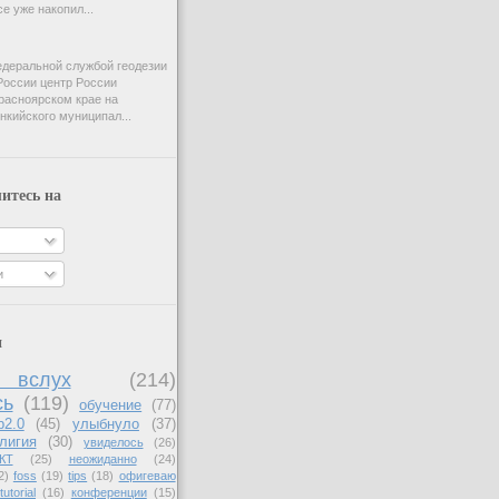
e уже накопил...
деральной службой геодезии
России центр России
расноярском крае на
нкийского муниципал...
итесь на
и
и
вслух
(214)
сь
(119)
обучение
(77)
b2.0
(45)
улыбнуло
(37)
лигия
(30)
увиделось
(26)
КТ
(25)
неожиданно
(24)
2)
foss
(19)
tips
(18)
офигеваю
tutorial
(16)
конференции
(15)