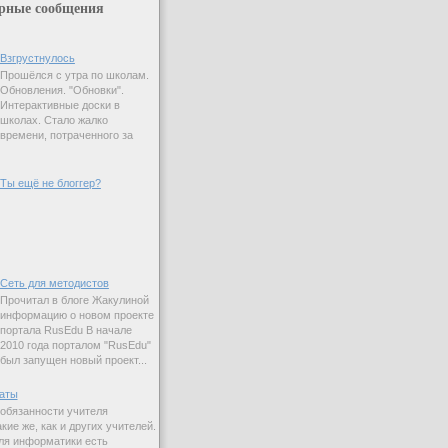
рные сообщения
Взгрустнулось
Прошёлся с утра по школам.
Обновления. "Обновки".
Интерактивные доски в
школах. Стало жалко
времени, потраченного за
Ты ещё не блоггер?
Сеть для методистов
Прочитал в блоге Жакулиной
информацию о новом проекте
портала RusEdu В начале
2010 года порталом "RusEdu"
был запущен новый проект...
аты
 обязанности учителя
ие же, как и других учителей.
ля информатики есть