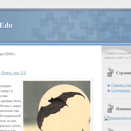
 Edu
"Самое страшное 
я 2009 г.
самого себя" (с) 
Страни
Опять про 2.0
Главная стр
говорят
Содержание 
 живут в
хотим
ы должны быть
. Но мы с вами
Напиши 
читатели там
й социальной
огих из них
иальных сетях,
ляются или