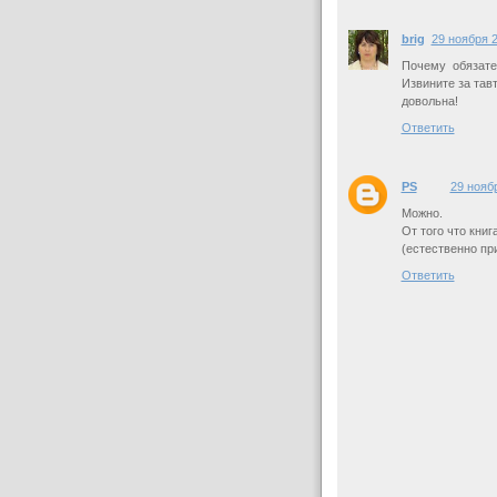
brig
29 ноября 2
Почему обязате
Извините за тав
довольна!
Ответить
PS
29 ноябр
Можно.
От того что кни
(естественно пр
Ответить