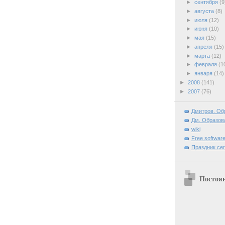
►
сентября
(9
►
августа
(8)
►
июля
(12)
►
июня
(10)
►
мая
(15)
►
апреля
(15)
►
марта
(12)
►
февраля
(1
►
января
(14)
►
2008
(141)
►
2007
(76)
Дмитров. Об
Дм. Образова
wiki
Free software
Праздник се
Постоя