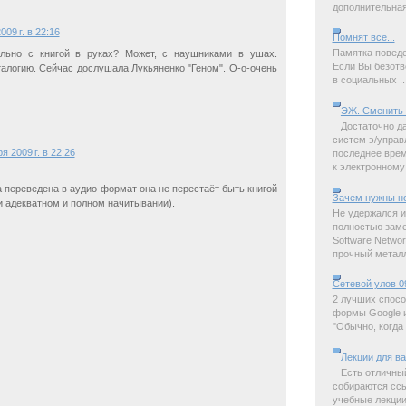
дополнительная 
009 г. в 22:16
Помнят всё...
Памятка поведе
льно с книгой в руках? Может, с наушниками в ушах.
Если Вы безотв
талогию. Сейчас дослушала Лукьяненко "Геном". О-о-очень
в социальных ..
ЭЖ. Сменить 
Достаточно д
систем э/управ
я 2009 г. в 22:26
последнее время
к электронному 
га переведена в аудио-формат она не перестаёт быть книгой
Зачем нужны н
и адекватном и полном начитывании).
Не удержался и
полностью замет
Software Netwo
прочный металл,
Сетевой улов 0
2 лучших спосо
формы Google и
"Обычно, когда 
Лекции для в
Есть отличны
собираются ссы
учебные лекции