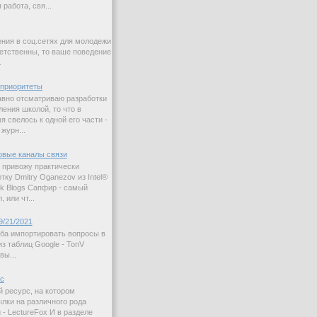
работа, свя...
ния в соц.сетях для молодежи
етственны, то ваше поведение
.
приоритеты
авно отсматриваю разработки
ления школой, то что в
 свелось к одной его части -
журн...
овые каналы связи
 привожу практически
ку Dmitry Oganezov из Intel®
rk Blogs Сапфир - самый
 или чт...
9/21/2021
ба импортировать вопросы в
з таблиц Google - TonV
вы...
ас
й ресурс, на котором
лки на различного рода
 - LectureFox И в разделе