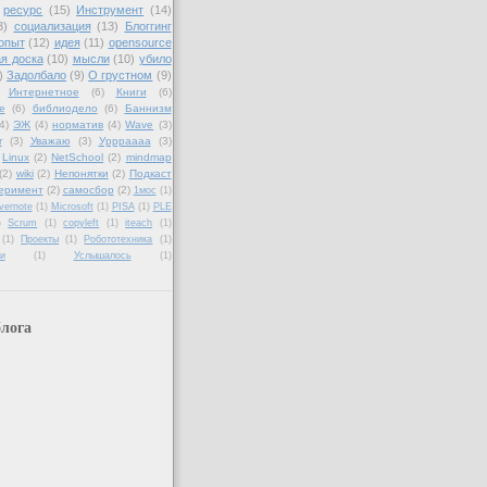
ресурс
(15)
Инструмент
(14)
3)
социализация
(13)
Блоггинг
опыт
(12)
идея
(11)
opensource
я доска
(10)
мысли
(10)
убило
)
Задолбало
(9)
О грустном
(9)
Интернетное
(6)
Книги
(6)
е
(6)
библиодело
(6)
Баннизм
4)
ЭЖ
(4)
норматив
(4)
Wave
(3)
r
(3)
Уважаю
(3)
Уррраааа
(3)
Linux
(2)
NetSchool
(2)
mindmap
(2)
wiki
(2)
Непонятки
(2)
Подкаст
еримент
(2)
самосбор
(2)
1мос
(1)
vernote
(1)
Microsoft
(1)
PISA
(1)
PLE
)
Scrum
(1)
copyleft
(1)
iteach
(1)
(1)
Проекты
(1)
Робототехника
(1)
и
(1)
Услышалось
(1)
лога