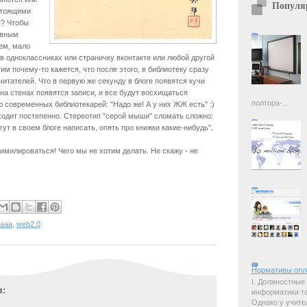
Популя
стоящими
ы? Чтобы
авным
ем, мало
 в одноклассниках или страничку вконтакте или любой другой
им почему-то кажется, что после этого, в библиотеку сразу
читателей. Что в первую же секунду в блоге появятся кучи
на стенах появятся записи, и все будут восхищаться
полтора-...
 современных библиотекарей: "Надо же! А у них ЖЖ есть" :)
одит постепенно. Стереотип "серой мыши" сломать сложно:
гут в своем блоге написать, опять про книжки какие-нибудь".
милироваться! Чего мы не хотим делать. Не скажу - не
ааа
,
web2.0
Нормативы опл
I. Должностные
я:
информатики так
Однако у учите