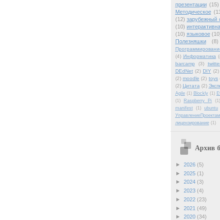
презентации
(15)
Методическое
(1
(12)
зарубежный 
(10)
интерактивна
(10)
языковое
(10
Полезняшки
(8)
Программировани
(4)
Информатика
(
barcamp
(3)
twitte
DEdNet
(2)
DIY
(2)
(2)
moodle
(2)
toys
(2)
Цитата
(2)
Эксп
Agile
(1)
Blockly
(1)
E
(1)
Raspberry Pi
(1
manifest
(1)
ubuntu
УправлениеПроектам
лицензирование
(1)
Архив б
►
2026
(5)
►
2025
(1)
►
2024
(3)
►
2023
(4)
►
2022
(23)
►
2021
(49)
►
2020
(34)