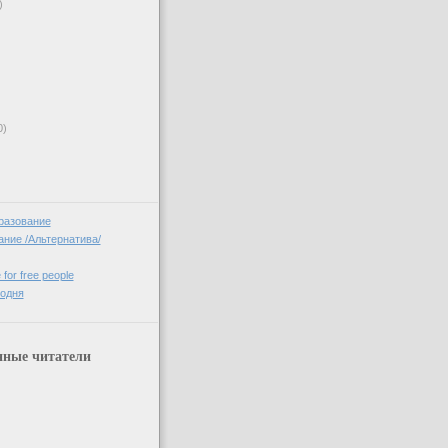
)
0)
разование
ние /Альтернатива/
 for free people
годня
нные читатели