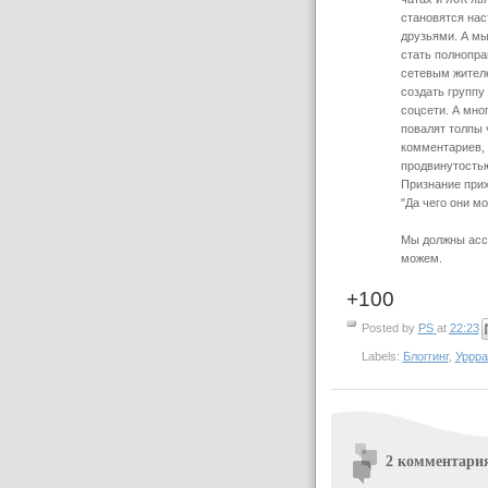
становятся на
друзьями. А м
стать полнопр
сетевым жител
создать группу
соцсети. А мног
повалят толпы 
комментариев, 
продвинутостью
Признание прих
"Да чего они мо
Мы должны асси
можем.
+100
Posted by
PS
at
22:23
Labels:
Блоггинг
,
Уррра
2 комментари