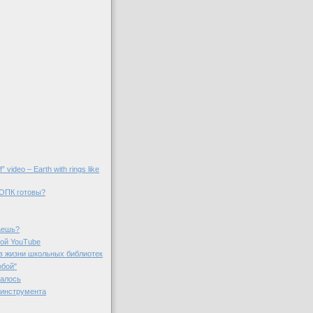
f” video – Earth with rings like
 ОПК готовы?
аешь?
вой YouTube
в жизни школьных библиотек
обой"
чалось
 инструмента