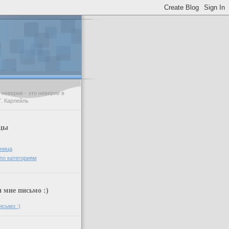
неверие - это неверие в
Т. Карлейль
цы
аница
по категориям
мне письмо :)