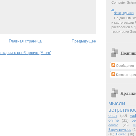
Computer Scienc
Факт, однако
По данным Фе
и картографии 
расположен в К
территории Эве
Главная страница
Предыдущее
нтарии к сообщению (Atom)
Подпиш
Сообщения
Комментари
Ярлык
мысли 
встретило
опыт
(50)
we
online
(33)
ре
google
(25)
И
Взгрустнулось
(2
(18)
HowTo
(16)