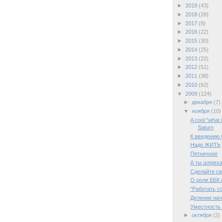
►
2019
(43)
►
2018
(28)
►
2017
(8)
►
2016
(22)
►
2015
(30)
►
2014
(25)
►
2013
(22)
►
2012
(51)
►
2011
(38)
►
2010
(62)
▼
2009
(124)
►
декабря
(7)
▼
ноября
(10)
A cool “what i
Saturn
К введению
Надо ЖИТЬ
Пятничное
А ты шпрех
Сделайте с
О роли ББК 
"Работать с
Деление на
Уместность
►
октября
(2)