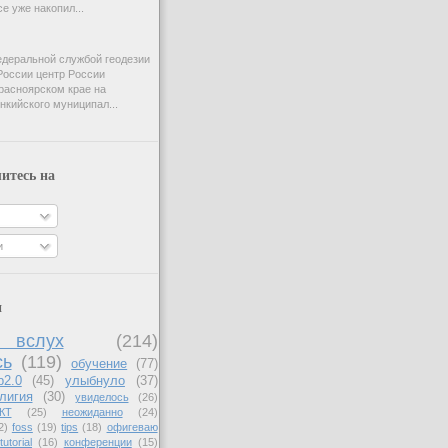
e уже накопил...
деральной службой геодезии
России центр России
расноярском крае на
нкийского муниципал...
итесь на
и
и
вслух
(214)
сь
(119)
обучение
(77)
b2.0
(45)
улыбнуло
(37)
лигия
(30)
увиделось
(26)
КТ
(25)
неожиданно
(24)
2)
foss
(19)
tips
(18)
офигеваю
tutorial
(16)
конференции
(15)