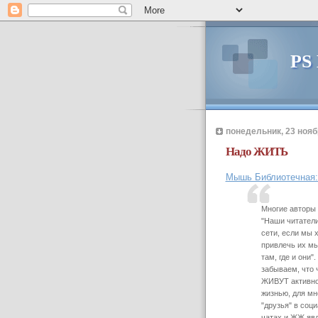
PS
понедельник, 23 ноябр
Надо ЖИТЬ
Мышь Библиотечная: 
Многие авторы 
"Наши читатели
сети, если мы 
привлечь их м
там, где и они"
забываем, что 
ЖИВУТ активно
жизнью, для мн
"друзья" в соц
чатах и ЖЖ яв