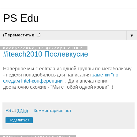
PS Edu
▼
воскресенье, 12 декабря 2010 г.
#iteach2010 Послевкусие
Наверное мы с eelmaa из одной группы по метаболизму
- неделя понадобилось для написания
заметки "по
следам Intel-конференции"
. Да и впечатления
достаточно схожие - "Мы с тобой одной крови" :)
PS
at
12:55
Комментариев нет:
Поделиться
пятница, 10 декабря 2010 г.