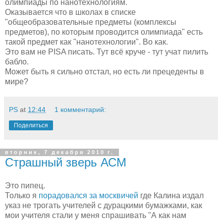
олимпиады по нанотехнологиям.
Оказывается что в школах в списке
"общеобразовательные предметы (комплексы
предметов), по которым проводится олимпиада" есть
такой предмет как "нанотехнологии". Во как.
Это вам не PISA писать. Тут всё круче - тут учат пилить
бабло.
Может быть я сильно отстал, но есть ли прецеденты в
мире?
PS
at
12:44
1 комментарий:
Поделиться
вторник, 7 декабря 2010 г.
Страшный зверь АСМ
Это пипец.
Только я
порадовался за москвичей
где Калина издал
указ не трогать учителей с дурацкими бумажками, как
мои учителя стали у меня спрашивать "А как нам