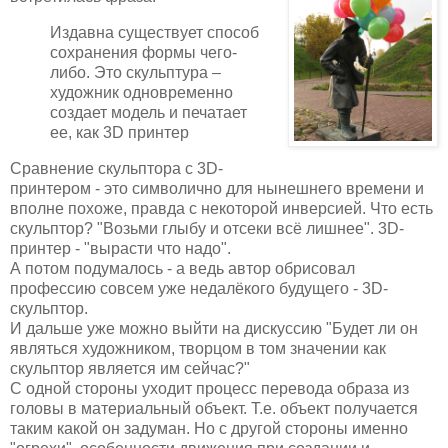
Издавна существует способ
сохранения формы чего-
либо. Это скульптура –
художник одновременно
создает модель и печатает
ее, как 3D принтер
Сравнение скульптора с 3D-
принтером - это символично для нынешнего времени и
вполне похоже, правда с некоторой инверсией. Что есть
скульптор? "Возьми глыбу и отсеки всё лишнее". 3D-
принтер - "вырасти что надо".
А потом подумалось - а ведь автор обрисовал
профессию совсем уже недалёкого будущего - 3D-
скульптор.
И дальше уже можно выйти на дискуссию "Будет ли он
являться художником, творцом в том значении как
скульптор является им сейчас?"
С одной стороны уходит процесс перевода образа из
головы в материальный объект. Т.е. объект получается
таким какой он задуман. Но с другой стороны именно