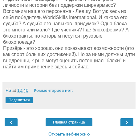
личности в истории без поддержки ширнармасс?
Вспомним нашего персонажа - Левшу. Вот уж весь из
себя победитель WorldSkills International. И какова его
судьба? А судьба его навыков, придумок? Одна блоха -
это много или мало? Где ученики? Где блохоферма? А
блохотракты, по которым несутся грузовые
блохопоезда?
Призёры- это хорошо. они показывают возможности (это
как спорт больших достижений). Но за ними должны идти
внедренцы, к-рые могут оценить потенциал "блохи" и
найти им применение здесь и сейчас.
PS
at
12:40
Комментариев нет:
Поделиться
‹
›
Главная страница
Открыть веб-версию