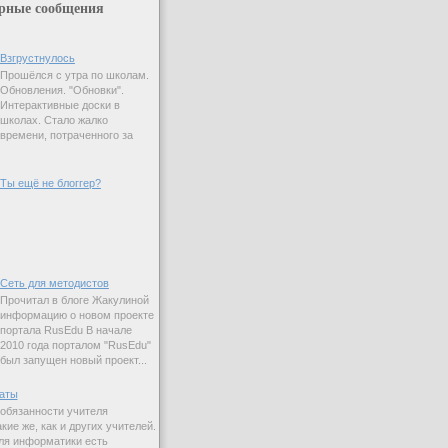
рные сообщения
Взгрустнулось
Прошёлся с утра по школам.
Обновления. "Обновки".
Интерактивные доски в
школах. Стало жалко
времени, потраченного за
Ты ещё не блоггер?
Сеть для методистов
Прочитал в блоге Жакулиной
информацию о новом проекте
портала RusEdu В начале
2010 года порталом "RusEdu"
был запущен новый проект...
аты
 обязанности учителя
ие же, как и других учителей.
ля информатики есть