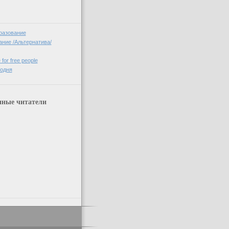
разование
ние /Альтернатива/
 for free people
годня
нные читатели