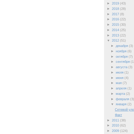
►
2019
(43)
►
2018
(28)
►
2017
(8)
►
2016
(22)
►
2015
(30)
►
2014
(25)
►
2013
(22)
▼
2012
(51)
►
декабря
(3)
►
ноября
(6)
►
октября
(7)
►
сентября
(1
►
августа
(3)
►
июля
(1)
►
июня
(4)
►
мая
(7)
►
апреля
(1)
►
марта
(2)
►
февраля
(3
▼
января
(2)
Сетевой уло
Факт
►
2011
(38)
►
2010
(62)
►
2009
(124)