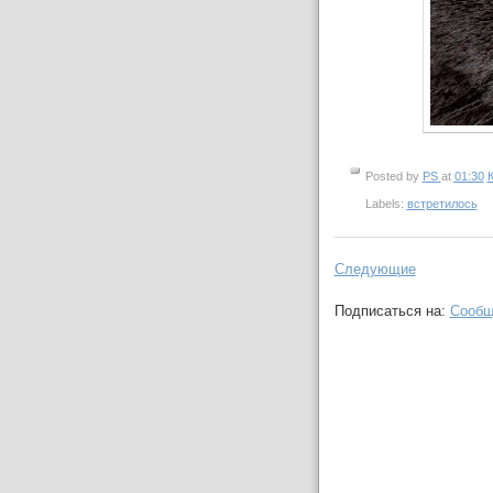
Posted by
PS
at
01:30
Labels:
встретилось
Следующие
Подписаться на:
Сообщ