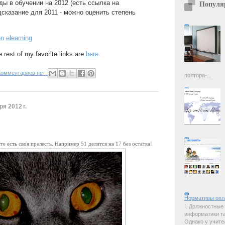
ы в обучении на 2012 (есть ссылка на
Популя
сказание для 2011 - можно оценить степень
on
elearning
e rest of my favorite links are
here
.
Комментариев нет:
полтора-...
я 2012 г.
те есть своя прелесть. Например 51 делится на 17 без остатка!
Нормативы опл
I. Должностные
информатики так
Однако у учите