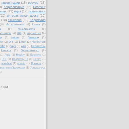
)
презентации
(15)
ресурс
(15)
3)
социализация
(13)
Блоггинг
опыт
(12)
идея
(12)
opensource
(10)
интерактивная доска
(10)
(10)
языковое
(10)
Задолбало
(9)
Интернетное
(6)
Книги
(6)
е
(6)
библиодело
(6)
Баннизм
(4)
ЭЖ
(4)
норматив
(4)
mp
(3)
twitter
(3)
Уважаю
(3)
et
(2)
DIY
(2)
Linux
(2)
NetSchool
odle
(2)
toys
(2)
wiki
(2)
Непонятки
Цитата
(2)
Эксперимент
(2)
(1)
Agile
(1)
Blockly
(1)
Evernote
(1)
)
PLE
(1)
Raspberry Pi
(1)
Scrum
(1)
)
manifest
(1)
ubuntu
(1)
Проекты
(1)
правлениеПроектами
(1)
Услышалось
1)
лога