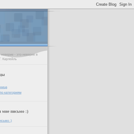
неверие - это неверие в
Т. Карлейль
цы
аница
по категориям
мне письмо :)