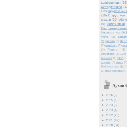
конференции
(15
Методическое
(1
(12)
зарубежный 
(10)
О грустном
мысли
(10)
убило
(9)
Полезняшки
Программировани
Информатика
(5)
Wave
(3)
barca
Уррраааа
(3)
DEdN
(2)
mindmap
(2)
mo
(2)
Подкаст
(2)
самосбор
(2)
1мос
Microsoft
(1)
PISA
(1
copyleft
(1)
iteach
(1
Робототехника
(1)
У
(1)
лицензирование
(
Архив б
►
2026
(6)
►
2025
(1)
►
2024
(3)
►
2023
(4)
►
2022
(23)
►
2021
(49)
►
2020
(34)