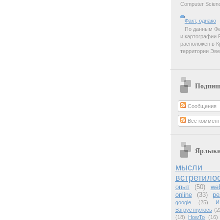
Computer Scienc
Факт, однако
По данным Фе
и картографии 
расположен в К
территории Эве
Подпиш
Сообщения
Все коммент
Ярлык
мысли 
встретило
опыт
(50)
we
online
(33)
ре
google
(25)
И
Взгрустнулось
(2
(18)
HowTo
(16)