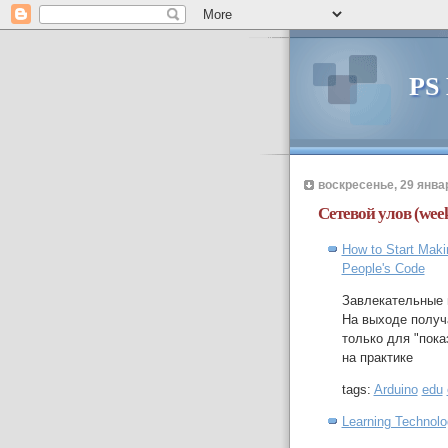
PS
воскресенье, 29 январ
Сетевой улов (week
How to Start Maki
People's Code
Завлекательные и
На выходе получ
только для "пока
на практике
tags:
Arduino
edu
Learning Technolo