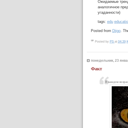
Ожидаемые тренд
аналогичное пред
угаданности)
tags:
edu
educati
Posted from
Diigo
. Th
Posted by
PS
at
04:39
понедельник, 23 январ
Факт
В каждом возрас