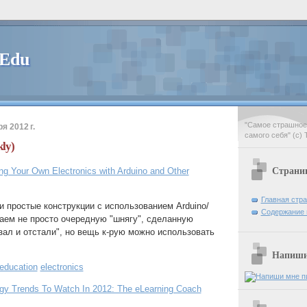
 Edu
"Самое страшное 
я 2012 г.
самого себя" (с) 
ly)
Страни
ng Your Own Electronics with Arduino and Other
Главная стр
 простые конструкции с использованием Arduino/
Содержание 
аем не просто очередную "шнягу", сделанную
зал и отстали", но вещь к-рую можно использовать
Напиши 
education
electronics
gy Trends To Watch In 2012: The eLearning Coach