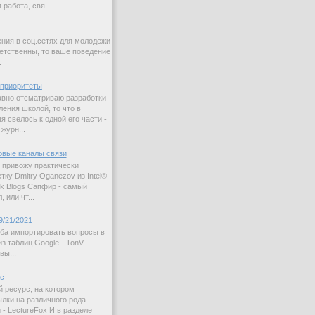
работа, свя...
ния в соц.сетях для молодежи
етственны, то ваше поведение
.
приоритеты
авно отсматриваю разработки
ления школой, то что в
 свелось к одной его части -
журн...
овые каналы связи
 привожу практически
ку Dmitry Oganezov из Intel®
rk Blogs Сапфир - самый
 или чт...
9/21/2021
ба импортировать вопросы в
з таблиц Google - TonV
вы...
ас
й ресурс, на котором
лки на различного рода
 - LectureFox И в разделе