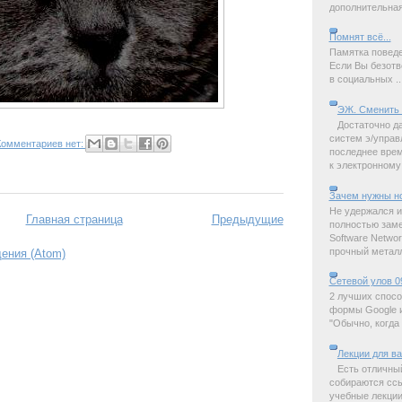
дополнительная 
Помнят всё...
Памятка поведе
Если Вы безотв
в социальных ..
ЭЖ. Сменить 
Достаточно д
систем э/управ
Комментариев нет:
последнее время
к электронному 
Зачем нужны н
Не удержался и
Главная страница
Предыдущие
полностью замет
Software Netwo
прочный металл,
ения (Atom)
Сетевой улов 0
2 лучших спосо
формы Google и
"Обычно, когда 
Лекции для в
Есть отличны
собираются ссы
учебные лекции