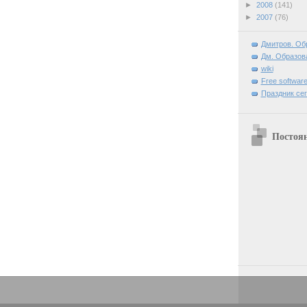
►
2008
(141)
►
2007
(76)
Дмитров. Об
Дм. Образова
wiki
Free software
Праздник се
Постоя