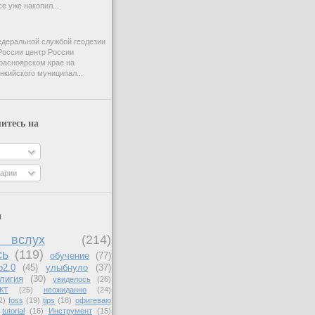
e уже накопил...
деральной службой геодезии
России центр России
расноярском крае на
нкийского муниципал...
итесь на
арии
и
вслух
(214)
сь
(119)
обучение
(77)
b2.0
(45)
улыбнуло
(37)
лигия
(30)
увиделось
(26)
КТ
(25)
неожиданно
(24)
2)
foss
(19)
tips
(18)
офигеваю
tutorial
(16)
Инструмент
(15)