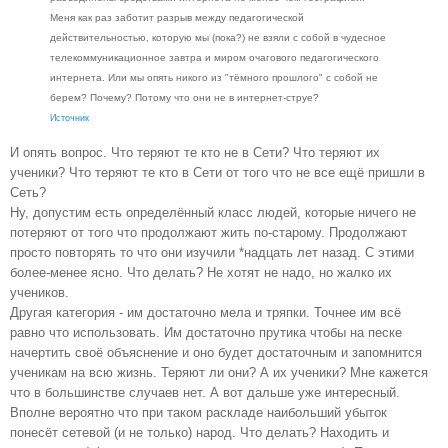
Меня как раз заботит разрыв между педагогической
действительностью, которую мы (пока?) не взяли с собой в чудесное
телекоммуникационное завтра и миром очагового педагогического
интернета. Или мы опять никого из "тёмного прошлого" с собой не
берем? Почему? Потому что они не в интернет-струе?
Источник
И опять вопрос. Что теряют те кто не в Сети? Что теряют их
ученики? Что теряют те кто в Сети от того что не все ещё пришли в
Сеть?
Ну, допустим есть определённый класс людей, которые ничего не
потеряют от того что продолжают жить по-старому. Продолжают
просто повторять то что они изучили *надцать лет назад. С этими
более-менее ясно. Что делать? Не хотят не надо, но жалко их
учеников.
Другая категория - им достаточно мела и тряпки. Точнее им всё
равно что использовать. Им достаточно прутика чтобы на песке
начертить своё объяснение и оно будет достаточным и запомнится
ученикам
на всю жизнь
. Теряют ли они? А их ученики? Мне кажется
что в большинстве случаев нет. А вот дальше уже интересный.
Вполне вероятно что при таком раскладе наибольший убыток
понесёт сетевой (и не только) народ. Что делать? Находить и