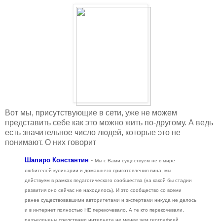
Вот мы, присутствующие в сети, уже не можем
представить себе как это можно жить по-другому. А ведь
есть значительное число людей, которые это не
понимают. О них говорит
Шапиро Константин
-
Мы с Вами существуем не в мире
любителей кулинарии и домашнего приготовления вина, мы
действуем в рамках педагогического сообщества (на какой бы стадии
развития оно сейчас не находилось). И это сообщество со всеми
ранее существовавшими авторитетами и экспертами никуда не делось
и в интернет полностью НЕ перекочевало. А те кто перекочевали,
разъединены средствами интернета не менее чем географией.