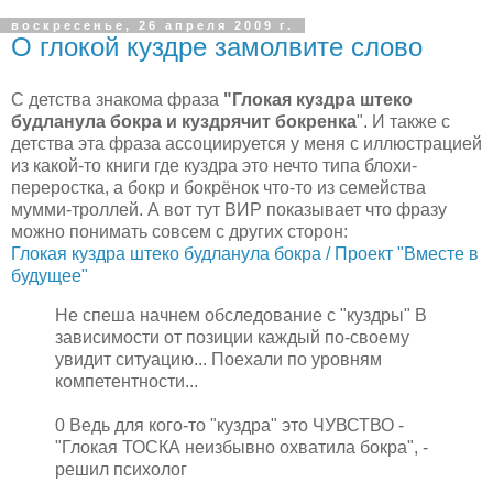
воскресенье, 26 апреля 2009 г.
О глокой куздре замолвите слово
С детства знакома фраза
"Глокая куздра штеко
будланула бокра и куздрячит бокренка
". И также с
детства эта фраза ассоциируется у меня с иллюстрацией
из какой-то книги где куздра это нечто типа блохи-
переростка, а бокр и бокрёнок что-то из семейства
мумми-троллей. А вот тут ВИР показывает что фразу
можно понимать совсем с других сторон:
Глокая куздра штеко будланула бокра / Проект "Вместе в
будущее"
Не спеша начнем обследование с "куздры" В
зависимости от позиции каждый по-своему
увидит ситуацию... Поехали по уровням
компетентности...
0 Ведь для кого-то "куздра" это ЧУВСТВО -
"Глокая ТОСКА неизбывно охватила бокра", -
решил психолог