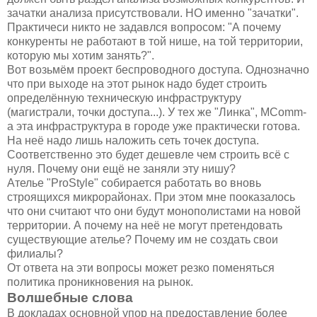
зачатки анализа присутствовали. НО именно "зачатки".
Практичеси никто не задавлся вопросом: "А почему
конкуренты не работают в той нише, на той территории,
которую мы хотим занять?".
Вот возьмём проект беспроводного доступа. Однозначно
что при выходе на этот рынок надо будет строить
определённую техническую инфраструктуру
(магистрали, точки доступа...). У тех же "Линка", MComm-
а эта инфраструктура в городе уже практически готова.
На неё надо лишь наложить сеть точек доступа.
Соответственно это будет дешевле чем строить всё с
нуля. Почему они ещё не заняли эту нишу?
Ателье "ProStyle" собирается работать во вновь
строящихся микрорайонах. При этом мне пооказалось
что они считают что они будут монополистами на новой
территории. А почему на неё не могут претендовать
существующие ателье? Почему им не создать свои
филиалы?
От ответа на эти вопросы может резко поменяться
политика проникновения на рынок.
Волшебные слова
В докладах основной упор на предоставление более