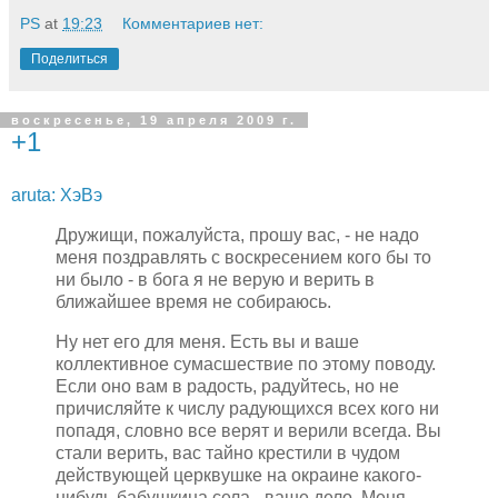
PS
at
19:23
Комментариев нет:
Поделиться
воскресенье, 19 апреля 2009 г.
+1
aruta: ХэВэ
Дружищи, пожалуйста, прошу вас, - не надо
меня поздравлять с воскресением кого бы то
ни было - в бога я не верую и верить в
ближайшее время не собираюсь.
Ну нет его для меня. Есть вы и ваше
коллективное сумасшествие по этому поводу.
Если оно вам в радость, радуйтесь, но не
причисляйте к числу радующихся всех кого ни
попадя, словно все верят и верили всегда. Вы
стали верить, вас тайно крестили в чудом
действующей церквушке на окраине какого-
нибудь бабушкина села - ваше дело. Меня