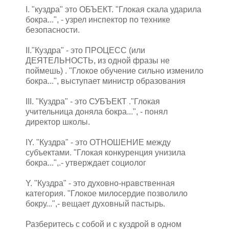
I. "куздра" это ОБЪЕКТ. "Глокая скала ударила
бокра...", - узрел инспектор по технике
безопасности.
II."Куздра" - это ПРОЦЕСС (или
ДЕЯТЕЛЬНОСТЬ, из одной фразы не
поймешь) . "Глокое обучение сильно изменило
бокра...", выступает министр образования
III. "Куздра" - это СУБЪЕКТ ."Глокая
учительница доняла бокра...", - понял
директор школы.
IY. "Куздра" - это ОТНОШЕНИЕ между
субъектами. "Глокая конкуренция унизила
бокра...",.- утверждает социолог
Y. "Куздра" - это духовно-нравственная
категория. "Глокое милосердие позволило
бокру...",- вещает духовный пастырь.
Разберитесь с собой и с куздрой в одном