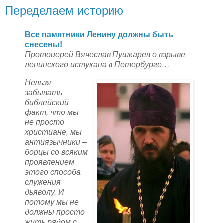
Переделаем историю
Все памятники Ленину должны быть
снесены!
Протоиерей Вячеслав Пушкарев о взрыве
ленинского истукана в Петербурге…
Нельзя
забывать
библейский
факт, что мы
не просто
христиане, мы
антиязычники –
борцы со всяким
проявлением
этого способа
служения
дьяволу. И
потому мы не
должны просто
жить рядом с