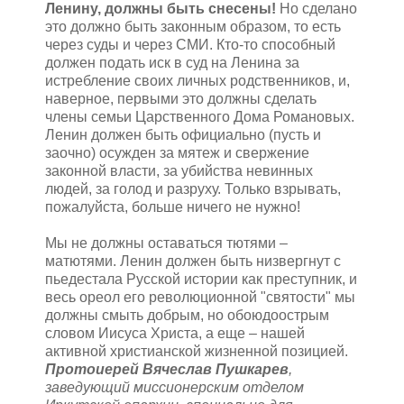
Ленину, должны быть снесены!
Но сделано
это должно быть законным образом, то есть
через суды и через СМИ. Кто-то способный
должен подать иск в суд на Ленина за
истребление своих личных родственников, и,
наверное, первыми это должны сделать
члены семьи Царственного Дома Романовых.
Ленин должен быть официально (пусть и
заочно) осужден за мятеж и свержение
законной власти, за убийства невинных
людей, за голод и разруху. Только взрывать,
пожалуйста, больше ничего не нужно!
Мы не должны оставаться тютями –
матютями. Ленин должен быть низвергнут с
пьедестала Русской истории как преступник, и
весь ореол его революционной "святости" мы
должны смыть добрым, но обоюдоострым
словом Иисуса Христа, а еще – нашей
активной христианской жизненной позицией.
Протоиерей Вячеслав Пушкарев
,
заведующий миссионерским отделом