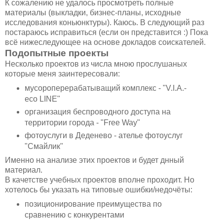
К сожалению не удалось просмотреть полные
материалы (выкладки, бизнес-планы, исходные
исследования коньюнктуры). Каюсь. В следующий раз
постараюсь исправиться (если он представится :) Пока
всё нижеследующее на основе докладов соискателей.
Подопытные проекты
Несколько проектов из числа мною прослушаных
которые меня заинтересовали:
мусороперерабатыващий комплекс - "V.I.A.-
eco LINE"
организация беспроводного доступа на
территории города - "Free Way"
фотоуслуги в Деденево - ателье фотоуслуг
"Смайлик"
Именно на анализе этих проектов и будет днный
материал.
В качетстве учебных проектов вполне проходит. Но
хотелось бы указать на типовые ошибки/недочёты:
позиционирование преимущества по
сравнению с конкурентами