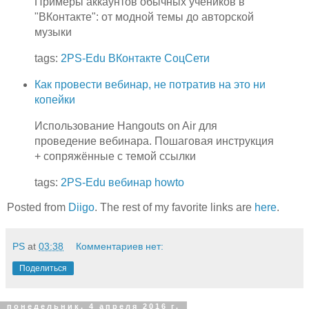
Примеры аккаунтов обычных учеников в
"ВКонтакте": от модной темы до авторской
музыки
tags:
2PS-Edu
ВКонтакте
СоцСети
Как провести вебинар, не потратив на это ни
копейки
Использование Hangouts on Air для
проведение вебинара. Пошаговая инструкция
+ сопряжённые с темой ссылки
tags:
2PS-Edu
вебинар
howto
Posted from
Diigo
. The rest of my favorite links are
here
.
PS
at
03:38
Комментариев нет:
Поделиться
понедельник, 4 апреля 2016 г.