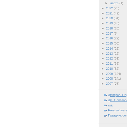
►
марта
(1)
►
2022
(23)
►
2021
(49)
►
2020
(34)
►
2019
(43)
►
2018
(28)
►
2017
(8)
►
2016
(22)
►
2015
(30)
►
2014
(25)
►
2013
(22)
►
2012
(51)
►
2011
(38)
►
2010
(62)
►
2009
(124)
►
2008
(141)
►
2007
(76)
Дмитров. Об
Дм. Образова
wiki
Free software
Праздник се