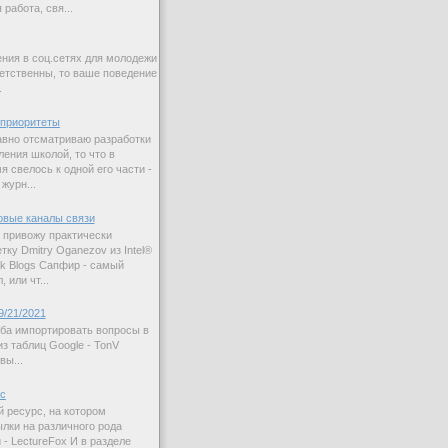
работа, свя...
ния в соц.сетях для молодежи
етственны, то ваше поведение
.
приоритеты
авно отсматриваю разработки
ления школой, то что в
 свелось к одной его части -
журн...
овые каналы связи
 привожу практически
ку Dmitry Oganezov из Intel®
rk Blogs Сапфир - самый
 или чт...
9/21/2021
ба импортировать вопросы в
з таблиц Google - TonV
вы...
ас
й ресурс, на котором
лки на различного рода
 - LectureFox И в разделе