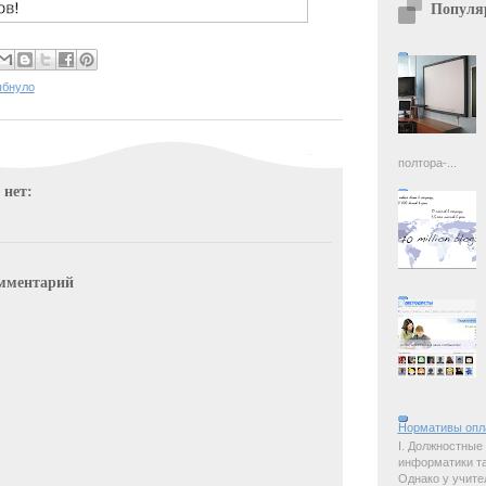
Популя
ыбнуло
полтора-...
 нет:
мментарий
Нормативы опл
I. Должностные
информатики так
Однако у учите