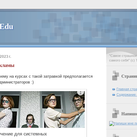
 Edu
"Самое страшное 
023 г.
самого себя" (с) 
екламы
Страни
чему на курсах с такой затравкой предполагается
дминистраторов :)
Главная стр
Содержание 
Напиши 