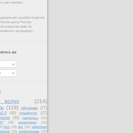
e уже накопил...
деральной службой геодезии
России центр России
расноярском крае на
нкийского муниципал...
итесь на
и
и
вслух
(214)
сь
(119)
обучение
(77)
b2.0
(45)
улыбнуло
(37)
лигия
(30)
увиделось
(26)
КТ
(25)
неожиданно
(24)
2)
foss
(19)
tips
(18)
офигеваю
tutorial
(16)
конференции
(15)