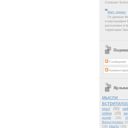
Computer Scienc
Факт, однако
По данным Фе
и картографии 
расположен в К
территории Эве
Подпиш
Сообщения
Комментари
Ярлык
мысли 
встретило
опыт
(50)
we
online
(33)
ре
google
(25)
И
Взгрустнулось
(2
(18)
HowTo
(16)