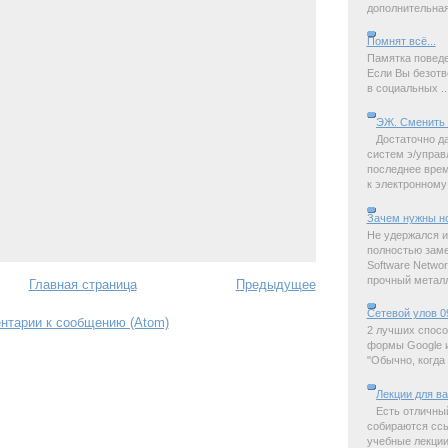
дополнительная 
Помнят всё...
Памятка поведе
Если Вы безотв
в социальных ..
ЭЖ. Сменить 
Достаточно д
систем э/управ
последнее время
к электронному 
Зачем нужны н
Не удержался и
полностью замет
Software Netwo
прочный металл,
Главная страница
Предыдущее
Сетевой улов 0
нтарии к сообщению (Atom)
2 лучших спосо
формы Google и
"Обычно, когда 
Лекции для в
Есть отличны
собираются ссы
учебные лекции