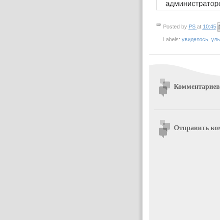
Posted by
PS
at
10:45
Labels:
увиделось
,
ул
Комментариев
Отправить ко