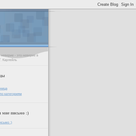
неверие - это неверие в
Т. Карлейль
цы
аница
по категориям
мне письмо :)