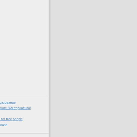
разование
ние /Альтернатива/
 for free people
годня