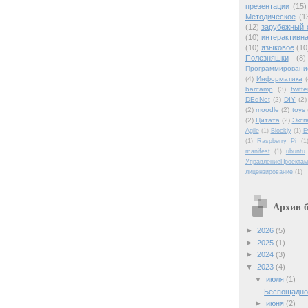
презентации
(15)
Методическое
(1
(12)
зарубежный 
(10)
интерактивна
(10)
языковое
(10
Полезняшки
(8)
Программировани
(4)
Информатика
(
barcamp
(3)
twitte
DEdNet
(2)
DIY
(2)
(2)
moodle
(2)
toys
(2)
Цитата
(2)
Эксп
Agile
(1)
Blockly
(1)
E
(1)
Raspberry Pi
(1
manifest
(1)
ubuntu
УправлениеПроектам
лицензирование
(1)
Архив б
►
2026
(5)
►
2025
(1)
►
2024
(3)
▼
2023
(4)
▼
июля
(1)
Беспощадно
►
июня
(2)