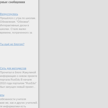
рные сообщения
Взгрустнулось
Прошёлся с утра по школам.
Обновления. "Обновки".
Интерактивные доски в
школах. Стало жалко
времени, потраченного за
Ты ещё не блоггер?
Сеть для методистов
Прочитал в блоге Жакулиной
информацию о новом проекте
портала RusEdu В начале
2010 года порталом "RusEdu"
был запущен новый проект...
аты
 обязанности учителя
ие же, как и других учителей.
ля информатики есть