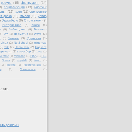
ресурс
(15)
Инструмент
(14)
3)
социализация
(13)
Блоггинг
опыт
(12)
идея
(11)
opensource
я доска
(10)
мысли
(10)
убило
)
Задолбало
(9)
О грустном
(9)
Интернетное
(6)
Книги
(6)
е
(6)
библиодело
(6)
Баннизм
4)
ЭЖ
(4)
норматив
(4)
Wave
(3)
r
(3)
Уважаю
(3)
Уррраааа
(3)
Linux
(2)
NetSchool
(2)
mindmap
(2)
wiki
(2)
Непонятки
(2)
Подкаст
еримент
(2)
самосбор
(2)
1мос
(1)
vernote
(1)
Microsoft
(1)
PISA
(1)
PLE
)
Scrum
(1)
copyleft
(1)
iteach
(1)
(1)
Проекты
(1)
Робототехника
(1)
и
(1)
Услышалось
(1)
лога
сть рекламы