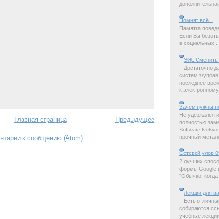
дополнительная 
Помнят всё...
Памятка поведе
Если Вы безотв
в социальных ..
ЭЖ. Сменить 
Достаточно д
систем э/управ
последнее время
к электронному 
Зачем нужны н
Не удержался и
Главная страница
Предыдущее
полностью замет
Software Netwo
прочный металл,
нтарии к сообщению (Atom)
Сетевой улов 0
2 лучших спосо
формы Google и
"Обычно, когда 
Лекции для в
Есть отличны
собираются ссы
учебные лекции