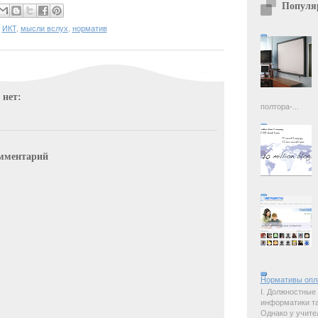
Популя
,
ИКТ
,
мысли вслух
,
норматив
 нет:
полтора-...
мментарий
Нормативы опл
I. Должностные
информатики так
Однако у учите