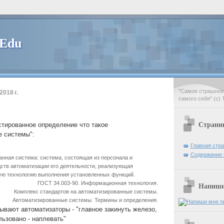
 Edu
"Самое страшное 
018 г.
самого себя" (с) 
Страни
стированное определение что такое
 системы":
Главная стр
Содержание 
нная система: система, состоящая из персонала и
ств автоматизации его деятельности, реализующая
ю технологию выполнения установленных функций.
ГОСТ 34.003-90. Информационная технология.
Напиши 
Комплекс стандартов на автоматизированные системы.
Автоматизированные системы. Термины и определения.
бывают автоматизаторы - "главное закинуть железо,
льзовано - наплевать"