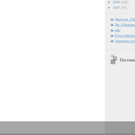
►
2008
(141)
►
2007
(76)
Дмитров. Об
Дм. Образова
wiki
Free software
Праздник се
Постоя