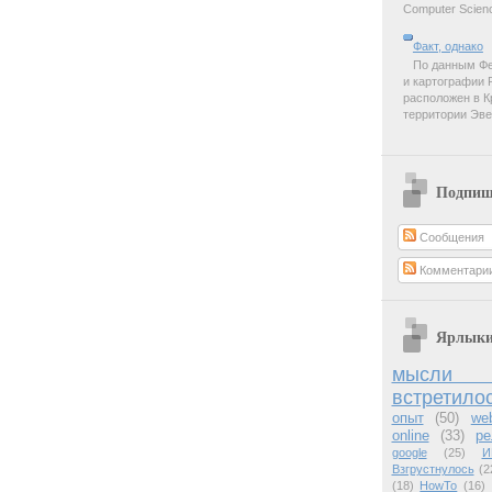
Computer Scienc
Факт, однако
По данным Фе
и картографии 
расположен в К
территории Эве
Подпиш
Сообщения
Комментари
Ярлык
мысли 
встретило
опыт
(50)
we
online
(33)
ре
google
(25)
И
Взгрустнулось
(2
(18)
HowTo
(16)