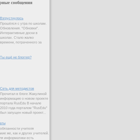
рные сообщения
Взгрустнулось
Прошёлся с утра по школам.
Обновления. "Обновки".
Интерактивные доски в
школах. Стало жалко
времени, потраченного за
Ты ещё не блоггер?
Сеть для методистов
Прочитал в блоге Жакулиной
информацию о новом проекте
портала RusEdu В начале
2010 года порталом "RusEdu"
был запущен новый проект...
аты
 обязанности учителя
ие же, как и других учителей.
ля информатики есть