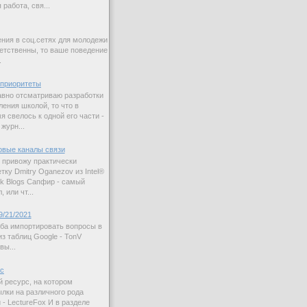
работа, свя...
ния в соц.сетях для молодежи
етственны, то ваше поведение
.
приоритеты
авно отсматриваю разработки
ления школой, то что в
 свелось к одной его части -
журн...
овые каналы связи
 привожу практически
ку Dmitry Oganezov из Intel®
rk Blogs Сапфир - самый
 или чт...
9/21/2021
ба импортировать вопросы в
з таблиц Google - TonV
вы...
ас
й ресурс, на котором
лки на различного рода
 - LectureFox И в разделе