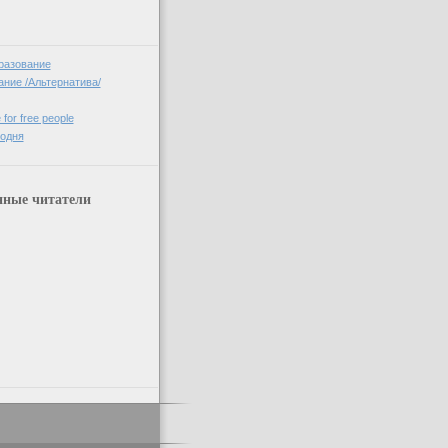
разование
ние /Альтернатива/
 for free people
годня
нные читатели