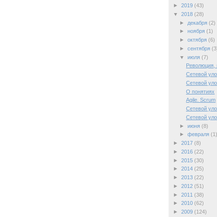
►
2019
(43)
▼
2018
(28)
►
декабря
(2)
►
ноября
(1)
►
октября
(6)
►
сентября
(3
▼
июля
(7)
Революция, 
Сетевой уло
Сетевой уло
О понятиях
Agile. Scrum
Сетевой уло
Сетевой уло
►
июня
(8)
►
февраля
(1
►
2017
(8)
►
2016
(22)
►
2015
(30)
►
2014
(25)
►
2013
(22)
►
2012
(51)
►
2011
(38)
►
2010
(62)
►
2009
(124)