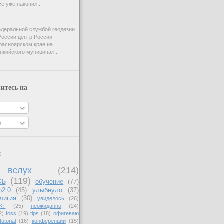
e уже накопил...
деральной службой геодезии
России центр России
расноярском крае на
нкийского муниципал...
итесь на
и
и
вслух
(214)
сь
(119)
обучение
(77)
b2.0
(45)
улыбнуло
(37)
лигия
(30)
увиделось
(26)
КТ
(25)
неожиданно
(24)
2)
foss
(19)
tips
(18)
офигеваю
tutorial
(16)
конференции
(15)