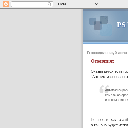
PS
понедельник, 9 июля 2
О понятиях
Оказывается есть го
"Автоматизированные
Автоматизирова
комплекса сред
информационну
Но про это как-то за
а как оно будет испо