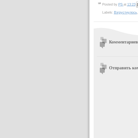
Posted by
PS
at
13:23
Labels:
Взгрустнулось
Комментариев
Отправить ко