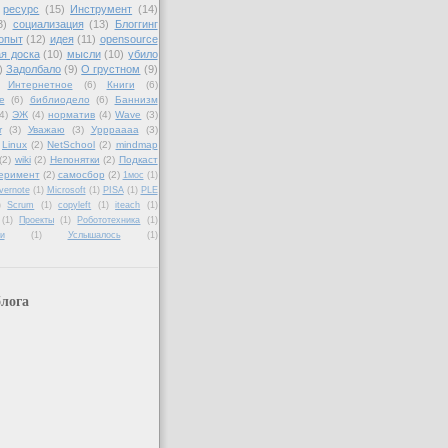
ресурс
(15)
Инструмент
(14)
3)
социализация
(13)
Блоггинг
опыт
(12)
идея
(11)
opensource
я доска
(10)
мысли
(10)
убило
)
Задолбало
(9)
О грустном
(9)
Интернетное
(6)
Книги
(6)
е
(6)
библиодело
(6)
Баннизм
4)
ЭЖ
(4)
норматив
(4)
Wave
(3)
r
(3)
Уважаю
(3)
Уррраааа
(3)
Linux
(2)
NetSchool
(2)
mindmap
(2)
wiki
(2)
Непонятки
(2)
Подкаст
еримент
(2)
самосбор
(2)
1мос
(1)
vernote
(1)
Microsoft
(1)
PISA
(1)
PLE
)
Scrum
(1)
copyleft
(1)
iteach
(1)
(1)
Проекты
(1)
Робототехника
(1)
и
(1)
Услышалось
(1)
лога