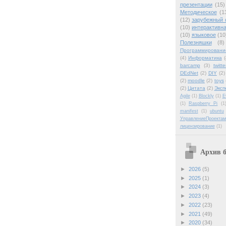
презентации
(15)
Методическое
(1
(12)
зарубежный 
(10)
интерактивна
(10)
языковое
(10
Полезняшки
(8)
Программировани
(4)
Информатика
(
barcamp
(3)
twitte
DEdNet
(2)
DIY
(2)
(2)
moodle
(2)
toys
(2)
Цитата
(2)
Эксп
Agile
(1)
Blockly
(1)
E
(1)
Raspberry Pi
(1
manifest
(1)
ubuntu
УправлениеПроектам
лицензирование
(1)
Архив б
►
2026
(5)
►
2025
(1)
►
2024
(3)
►
2023
(4)
►
2022
(23)
►
2021
(49)
►
2020
(34)