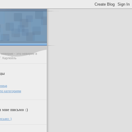
неверие - это неверие в
Т. Карлейль
цы
аница
по категориям
мне письмо :)