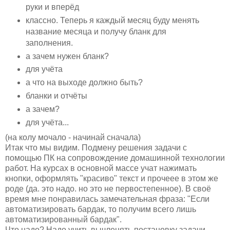
руки и вперёд
классно. Теперь я каждый месяц буду менять
название месяца и получу бланк для
заполнения.
а зачем нужен бланк?
для учёта
а что на выходе должно быть?
бланки и отчёты
а зачем?
для учёта...
(на колу мочало - начинай сначала)
Итак что мы видим. Подмену решения задачи с
помощью ПК на сопровождение домашинной технологии
работ. На курсах в основной массе учат нажимать
кнопки, оформлять "красиво" текст и прочеее в этом же
роде (да. это надо. но это не первостепенное). В своё
время мне понравилась замечательная фраза: "Если
автоматизировать бардак, то получим всего лишь
автоматизированный бардак".
Что надо? Надо учить вычленять постановку задачи,