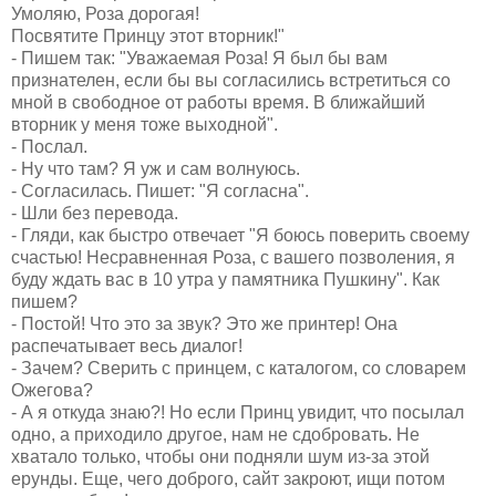
Умоляю, Роза дорогая!
Посвятите Принцу этот вторник!"
- Пишем так: "Уважаемая Роза! Я был бы вам
признателен, если бы вы согласились встретиться со
мной в свободное от работы время. В ближайший
вторник у меня тоже выходной".
- Послал.
- Ну что там? Я уж и сам волнуюсь.
- Согласилась. Пишет: "Я согласна".
- Шли без перевода.
- Гляди, как быстро отвечает "Я боюсь поверить своему
счастью! Несравненная Роза, с вашего позволения, я
буду ждать вас в 10 утра у памятника Пушкину". Как
пишем?
- Постой! Что это за звук? Это же принтер! Она
распечатывает весь диалог!
- Зачем? Сверить с принцем, с каталогом, со словарем
Ожегова?
- А я откуда знаю?! Но если Принц увидит, что посылал
одно, а приходило другое, нам не сдобровать. Не
хватало только, чтобы они подняли шум из-за этой
ерунды. Еще, чего доброго, сайт закроют, ищи потом