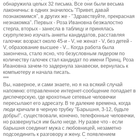
обнаружила целых 32 письма. Все они были весьма
лаконичны: в одних значилось "Привет, давай
познакомимся", в других же - "Здравствуйте, прекрасная
незнакомка". Первых - Роза Ивановна безжалостно
стерла, вторых - занесла в таблицу и принялась
скурпулезно изучать анкеты кандидатов, расставляя
галочки: возраст около 45-и - V, не женат - V, без детей -
V, образование высшее - V... Когда работа была
закончена, стало ясно, что безусловным лидером по
количеству галочек стал кандидат по имени Принц. Роза
Ивановна зачем-то задернула занавески, вернулась к
компьютеру и начала писать.
***
Вы, наверное, и сами знаете, но я на всякий случай
напомню: отправленное интернет-сообщение попадает в
диспечерскую, где крохотные сетевые человечки
пересылают его адресату. В те далекие времена, когда
люди кричали в черную трубку "Барышня, 3-12, будьте
добры!", существовали, конечно, телефонные человечки,
но развернуться им было негде. Ну разве что - если
барышня соединит мужа с любовницей, незаметно
подсоединить к разговору и жену. С появлением