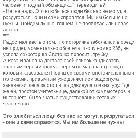
человек и подлый обманщик..." переводить?
- Не, не надо. Это влюбиться люди без нас не могут, а
разругаться - они и сами справятся. Мы им больше не
нужны. Пойдем лучше, глянем, не появилась ли новая
анкета.
***
Радостная весть о том, что историчка заболела и в среду
не придет, моментально облетела школу номер 235, не
успела секретарша Светочка повесить трубку.
А Роза Ивановна достала свой список кандидатов,
толстым черным фломастером вымарала строчку, в
который красовался Принц со своими многочисленными
галочками, привычным уже движением задернула
занавески, села за стол и пододвинула клавиатуру. Где
же ей, простой учительнице, далекой от компьютеров и
интернета, было знать о существовании сетевых
человечков...
Это влюбиться люди без нас не могут, а разругаться
- они и сами справятся. Мы им больше не нужны