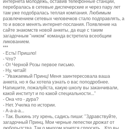
интернета молодежь, оставив телефонные станции,
перебралась в сетевые диспечерские и через пару лет
там уже подобралась теплая компания. Любимым
развлечением сетевых человечков стало подправлять, а
то и вовсе менять интернет-послания. Появление на
сайте знакомств новой анкеты, да еще с таким
загадочным "ником" команда встретила всеобщим
ликованием.
***
- Есть! Пришло!
- Что?
- От Черной Розы первое письмо.
- Ну, читай!
- "Уважаемый Принц! Меня заинтересовала ваша
анкета, но я бы хотела узнать о вас поподробнее.
Напишите, пожалуйста, какую школу вы заканчивали,
какой институт и по какой специальности..."
- Она что - дура?
- Нет. Училка по истории.
- А-а-а-а...
- Так. Выкинь эту хрень, садись пиши: "Здравствуйте,
загадочный Принц. Мои черные лепестки дрожат от
любопытства. Так о многом хочется спросить... Кто вы,