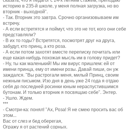
сказать, что я педагог с 24-х летним стажем, преподаю
историю в 235-й школе, у меня полная загрузка, но во
вторник - выходной".
- Так. Вторник это завтра. Срочно организовываем им
встречу.
- А если встретятся и поймут, что это не тот, кого они себе
представляли?
- В их то годы? Встретятся, посмотрят друг на друга,
забудут, кто принц, а кто роза.
- А если потом захотят вместе переписку почитать или
еще какая-нибудь похожая мысль им в голову придет?
- Ну, ты как маленький! Мы им вирус пришлем: ей от
имени принца, ему от имени розы. Давай пиши, он уж
заждался. "Вы растрогали меня, милый Принц, своим
нежным письмом. Изо дня в день уже 24 года я отдаю
себя до последней росинки юным нераспустившимся
бутонам. И только вторник я посвящаю себе". Энтер.
- Ушло. Ждем.
***
- Смотри-ка: понял! "Ах, Роза! Я не смею просить вас об
этом...
Вас от слез и бед оберегая,
Огражу я от растений сорных.