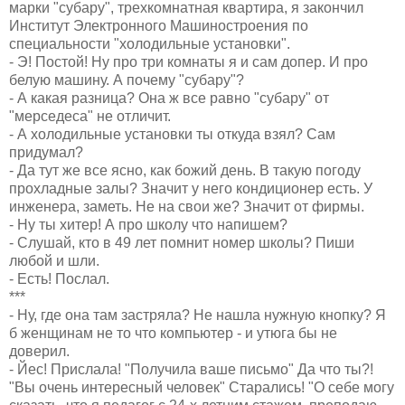
марки "субару", трехкомнатная квартира, я закончил
Институт Электронного Машиностроения по
специальности "холодильные установки".
- Э! Постой! Ну про три комнаты я и сам допер. И про
белую машину. А почему "субару"?
- А какая разница? Она ж все равно "субару" от
"мерседеса" не отличит.
- А холодильные установки ты откуда взял? Сам
придумал?
- Да тут же все ясно, как божий день. В такую погоду
прохладные залы? Значит у него кондиционер есть. У
инженера, заметь. Не на свои же? Значит от фирмы.
- Ну ты хитер! А про школу что напишем?
- Слушай, кто в 49 лет помнит номер школы? Пиши
любой и шли.
- Есть! Послал.
***
- Ну, где она там застряла? Не нашла нужную кнопку? Я
б женщинам не то что компьютер - и утюга бы не
доверил.
- Йес! Прислала! "Получила ваше письмо" Да что ты?!
"Вы очень интересный человек" Старались! "О себе могу