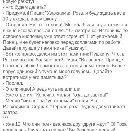
новую работу!
- Что будем делать?
- Придумал! Пиши: "Уважаемая Роза, я буду ждать вас в
10 у входа в вашу школу".
- Отправил. Ну, ты - голова! "Мы оба были, я у аптеки, а я
в кино искала вас...ля-ля-ля.." О, смотри-ка! Историчка-то
освоила кнопочки, уже ответ строчит! "Нет, уважаемый
Принц, мне будет неловко перед коллегами по работе.
Давайте лучше у памятника Пушкину".
- Вот же право, дался им этот памятник Пушкину! Что, в
России поэтов больше нет? Пиши: "Вы знаете, Принц, я
больше люблю Лермонтова, он юн и романтичен. Белеет
парус одинокий в тумане моря голубом... Давайте
встретимся у его памятника?"
- Послал.
- Это ж надо! А ведь чуть не влипли.
- Уже ответил: "Конечно, милая Роза, до завтра!"
- Меняй "милая" на "уважаемая" и шли. Все.
Расходимся. Сериал "Черная роза" будем досматривать
завтра.
***
- Уже 12. Что они там - два часа друг друга ждут? О! Роза
вернулась. Глянь, что пишет: "Вы безнравственный