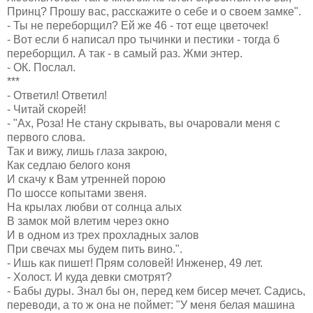
Принц? Прошу вас, расскажите о себе и о своем замке".
- Ты не переборщил? Ей же 46 - тот еще цветочек!
- Вот если б написал про тычинки и пестики - тогда б
переборщил. А так - в самый раз. Жми энтер.
- ОК. Послал.
***
- Ответил! Ответил!
- Читай скорей!
- "Ах, Роза! Не стану скрывать, вы очаровали меня с
первого слова.
Так и вижу, лишь глаза закрою,
Как седлаю белого коня
И скачу к Вам утренней порою
По шоссе копытами звеня.
На крылах любви от солнца алых
В замок мой влетим через окно
И в одном из трех прохладных залов
При свечах мы будем пить вино.".
- Ишь как пишет! Прям соловей! Инженер, 49 лет.
- Холост. И куда девки смотрят?
- Бабы дуры. Знал бы он, перед кем бисер мечет. Садись,
переводи, а то ж она не поймет: "У меня белая машина