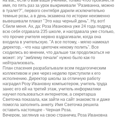
на вас, если б вам ваши ученики, только чтоб произнести
имя, по пять раз за урок выкрикивали "Разиванна, можно
в туалет?", первого сентября дарили исключительно
темные розы, а в день экзамена по истории неизменно
вывешивали плакат "Это наш черный день". Ну, вот!
Сбили меня. Ах, да: Роза Ивановна уже 24 года подряд
всю себя отдавала 235 школе, и наотдавала уже столько,
что прочие учителя нервно вздрагивали, когда она
входила в учительскую. "А все потому, - мягко намекал
директор, - что наш цветочек некому полить". Все
сходились во мнении, что дальше так продолжаться не
может: эту "эмблему печали" нужно было как-то
нейтрализовать.
План спасения разрабатывали всем педагогическим
коллективом и уже через неделю приступили к его
исполнению. Директор школы за отличную работу
наградил Розу Ивановну компьютером, учитель труда
занес его ей на третий этаж, учитель информатики
научил пользоваться интернетом, а секретарша
Светочка показала, как зайти на сайт знакомств и даже
помогла заполнить анкету. Имя Светочка решила
оставить настоящее - Черная Роза.
Вечером, заглянув на свою страничку, Роза Ивановна