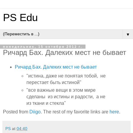
PS Edu
▼
понедельник, 15 октября 2012 г.
Ричард Бах. Далеких мест не бывает
Ричард Бах. Далеких мест не бывает
"истина, даже не понятая тобой, не
перестает быть истиной"
"все важные вещи в этом мире
сделаны из истины и радости, а не
из ткани и стекла"
Posted from
Diigo
. The rest of my favorite links are
here
.
PS
at
04:40