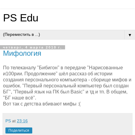
PS Edu
▼
четверг, 4 марта 2010 г.
Мифология
По телеканалу "Бибигон" в передаче "Нарисованные
и100рии. Продолжение" шёл рассказ об истории
создания персонального компьютера - сборище мифов и
ошибок. "Первый персональный компьютер был создан
БГ", "Первый язык на ПК был Basic" и тд и тп. В общем,
"БГ наше всё".
Вот так с детства вбивают мифы :(
PS
at
23:16
Поделиться